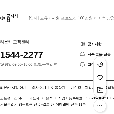
공지사
[안내] 고유가지원 프로모션 100만원 페이백 당
항
리본카, 「2026 대한민국 브랜드 명예의 전당」
리본카 고객센터
공지사항
1544-2277
자주 묻는 질문
평일 09:00~18:00 토,일,공휴일 휴무
고객센터
리본카 지점 안내
회사소개
이용약관
개인정보처리방침
윤리
오토플러스(주)
대표자 : 이윤석
사업자등록번호 : 105-86-06429
서울특별시 영등포구 선유동2로 57 이레빌딩 신관 11층