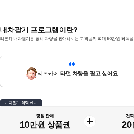
내차팔기 프로그램이란?
리본카
내차팔기
를 통해
차량을 판매
하시는 고객님께
최대 50만원 혜택을
리본카에
타던 차량을 팔고 싶어요
내차팔기 혜택 예시
당일 판매
견적
10
20
만원 상품권