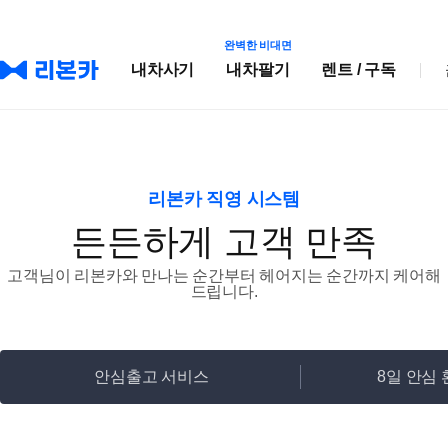
완벽한 비대면
내차사기
내차팔기
렌트 / 구독
리본카 직영 시스템
든든하게 고객 만족
고객님이 리본카와 만나는 순간부터 헤어지는 순간까지 케어해
드립니다.
안심출고 서비스
8일 안심