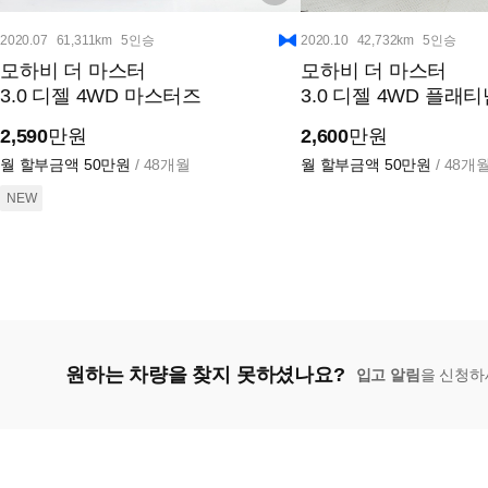
2020.07
61,311km
5인승
2020.10
42,732km
5인승
모하비 더 마스터
모하비 더 마스터
3.0 디젤 4WD 마스터즈
3.0 디젤 4WD 플래
2,590
만원
2,600
만원
월 할부금액
50만원
/ 48개월
월 할부금액
50만원
/ 48개
NEW
원하는 차량을 찾지 못하셨나요?
입고 알림
을 신청하