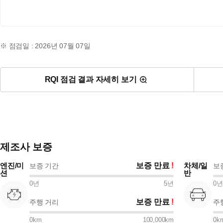
※ 점검일 : 2026년 07월 07일
RQI 점검 결과 자세히 보기
제조사 보증
엔진/미
보증 만료
차체/일
보증 기간
보
션
반
0
년
5
년
0
년
보증 만료
주행 거리
주
0
km
100,000
km
0
k