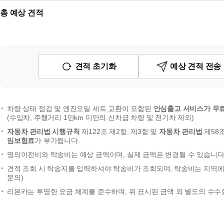
총 예상 견적
견적 초기화
예상 견적 전송
차량 상태 점검 및 엔진오일 세트 교환이 포함된
안심출고 서비스가 무
(수입차, 주행거리 1만km 미만의 신차급 차량 및 전기차 제외)
자동차 관리법 시행규칙
제122조 제2항, 제3항 및
자동차 관리법
제58
임보험료
가 부가됩니다.
명의이전비와 탁송비는 예상 금액이며, 실제 금액은 변경될 수 있습니다.
견적 조회 시 탁송지를 입력하셔야 탁송비가 조회되며, 탁송비는 지역에 
문의)
리본카는 투명한 요금 체계를 준수하며, 위 표시된 금액 외 별도의 수수