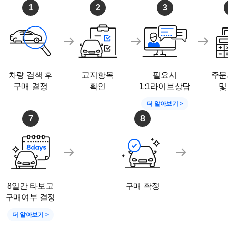
포)
1
2
3
방문 전 전화주셔서 '리본카 김포지점 김근호 매니저 '찾
차량 검색 후
고지항목
필요시
주문
구매 결정
확인
1:1라이브상담
및
더 알아보기 >
7
8
8일간 타보고
구매 확정
구매여부 결정
더 알아보기 >