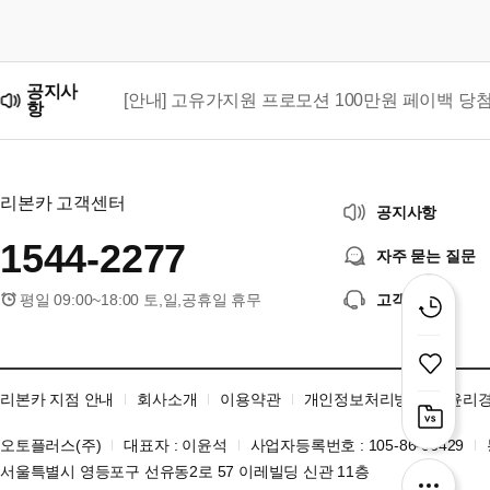
공지사
[안내] 고유가지원 프로모션 100만원 페이백 당
항
리본카, 「2026 대한민국 브랜드 명예의 전당」
리본카 고객센터
공지사항
1544-2277
자주 묻는 질문
평일 09:00~18:00 토,일,공휴일 휴무
고객센터
리본카 지점 안내
회사소개
이용약관
개인정보처리방침
윤리
오토플러스(주)
대표자 : 이윤석
사업자등록번호 : 105-86-06429
서울특별시 영등포구 선유동2로 57 이레빌딩 신관 11층