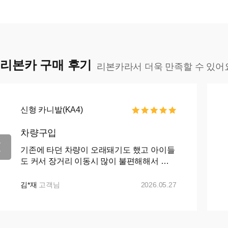
리본카 구매 후기
리본카라서 더욱 만족할 수 있어
신형 카니발(KA4)
차량구입
기존에 타던 차량이 오래돼기도 했고 아이들
도 커서 장거리 이동시 많이 불편해해서 카
니발로 바꾸자 마음먹고 ㅋㅇㅋ 나 ㅇㅋ 꾸
준히 매물검색 해왔으나 마땅히 가격이나 조
김*재
고객님
2026.05.27
건이 맘에들지 ...+...