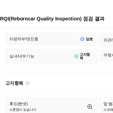
RQI(Reborncar Quality Inspection) 점검 결과
차량하부/엔진룸
양호
외관
고지항
주행
실내/내부기능
목
고지항목
후드(본넷)
앞 
스톤칩이 있습니다.
스크래