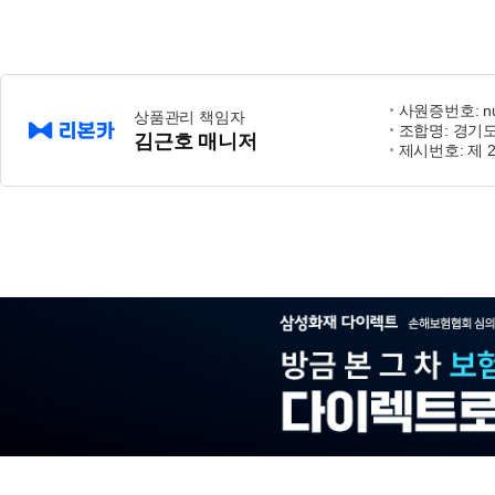
사원증번호: nu
상품관리 책임자
조합명: 경기
김근호 매니저
제시번호: 제 2