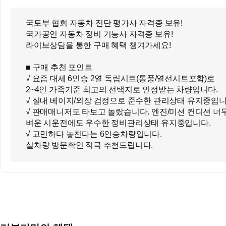
국토부 협회 자동차 진단 평가사 자격증 보유!
국가공인 자동차 정비 기능사 자격증 보유!
라이브상담을 통한 구매 혜택 챙겨가세요!
■ 구매 추천 포인트
√ 요즘 대세 6인승 2열 독립시트(통풍/열선시트포함)로
2~4인 가족기준 최고의 선택지로 인정받는 차량입니다.
√ 실내 베이지/외장 검정으로 준수한 관리상태 유지중입니
√ 판매매니저도 타보고 놀랐습니다. 엔진/미션 컨디션 너
벼운 시운전에도 우수한 정비관리상태 유지중입니다.
√ 고민하다 놓친다는 6인승차량입니다.
실차량 방문확인 적극 추천드립니다.
■ 차량 출고 추가옵션
√ 모하비 디젤 6인승 3.0 4WD 마스터즈
√ 브라운-렉시콘팩
√ 선루프
■ 차량 히스토리 및 특이사항