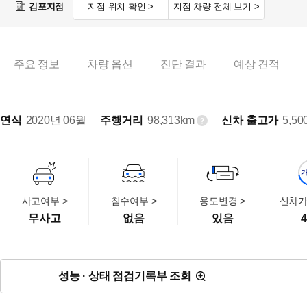
김포지점
지점 위치 확인 >
지점 차량 전체 보기 >
주요 정보
차량 옵션
진단 결과
예상 견적
연식
2020년 06월
주행거리
98,313km
신차 출고가
5,50
사고여부 >
침수여부 >
용도변경 >
신차가
무사고
없음
있음
4
성능 · 상태 점검기록부 조회