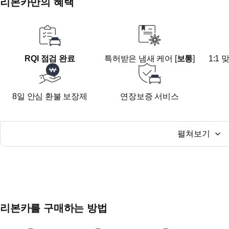
리본카만의 혜택
√ 전차주 최근 판매계획 없으셨던듯합니다.
타이어까지 우수한상태로 최근까지 관리한 티 나는 차량
√ 동급차량 모두 둘러보셔도 좋습니다. 단 이 차량 먼저 
타 차량 못보실정도로 차량 컨디션 150% 자부합니다.
RQI 점검 완료
특허받은 냄새 케어 [
보통
]
1:1
────────────────────────
- 5%대 저금리 할부/ 리스/ KB 신용카드 결제등
구매 예정인 금융에 따라 상담 가능합니다.
8일 안심 환불 보장제
연장보증 서비스
- 믿을 수 있는 정찰제로 비대면 (탁송) 구매 적극 추천!
- 세금 계산서 또는 현금 영수증을 100% 발행하며
불법적인 알선 수수료를 절대 받지 않습니다.
────────────────────────
펼쳐보기
■ 오시는 길
주소 : 경기도 김포시 아라육로152번길45, 국민차매매단
4층 고객주차장 주차 후 1층 A동 111호 리본카 김포지점
리본카를 구매하는 방법
대중교통 : 9호선 '개화역' 하차 후 16-1 마을버스 이용하여
'김포현대프리미엄아울렛'에서 도보 1분거리 국민차매매