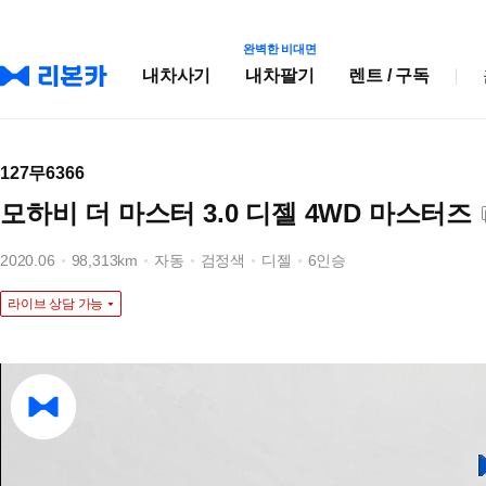
완벽한 비대면
내차사기
내차팔기
렌트 / 구독
127무6366
모하비 더 마스터 3.0 디젤 4WD 마스터즈
2020.06
98,313km
자동
검정색
디젤
6인승
라이브 상담 가능