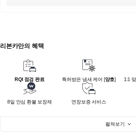
■ 색상
화이트컬러는 세차 후 광택이 특히 살아나고 어떤 상황에
무난하게 잘 어울리는 컬러로, 재판매 시에도 선호도가 
■ 실내 컨디션
인조가죽시트 적용으로 관리가 용이하고 깔끔한 실내 컨
다
리본카만의 혜택
■ 연식대비 적당한 주행거리에 무사고, 알찬 옵션까지 갖
AD!
준중형 세단의 경제성과 실용성을 그대로 느끼실 수 있는
RQI 점검 완료
특허받은 냄새 케어 [
양호
]
1:1
■ 오시는길
8일 안심 환불 보장제
연장보증 서비스
리본카-광주지점 전시장
광주광역시 서구 회재유통길78 M-PLUS B동 201호
펼쳐보기