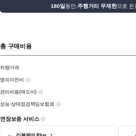
180일
동안,
주행거리 무제한
으로 든
총 구매비용
차량가격
명의이전비
관리비용(매도비)
성능·상태점검책임보험료
연장보증 서비스
리본케어 Plus