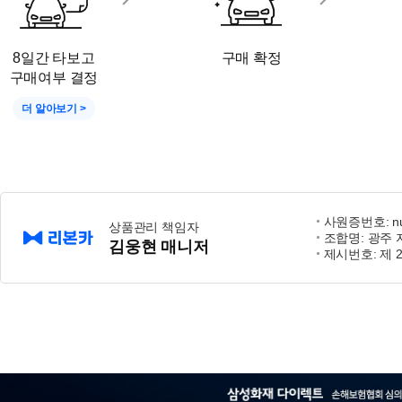
8일간 타보고
구매 확정
구매여부 결정
더 알아보기 >
사원증번호: nu
상품관리 책임자
조합명: 광주
김웅현 매니저
제시번호: 제 2