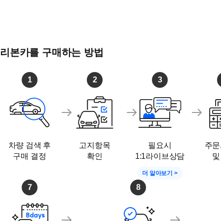
리본카를 구매하는 방법
1
2
3
차량 검색 후
고지항목
필요시
주문
구매 결정
확인
1:1라이브상담
및
더 알아보기 >
7
8