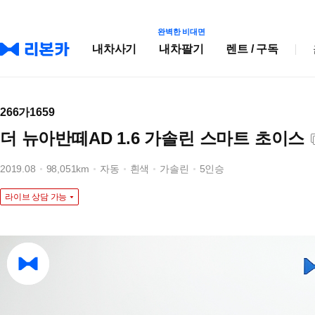
완벽한 비대면
내차사기
내차팔기
렌트 / 구독
266가1659
더 뉴아반떼AD 1.6 가솔린 스마트 초이스
2019.08
98,051km
자동
흰색
가솔린
5인승
라이브 상담 가능