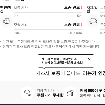
엔진/미
보증 만료
차체/일
보증 기간
보
션
반
0
년
5
년
0
년
보증 만료
주행 거리
주
0
km
100,000
km
0
k
기간 또는 주행거리 중 먼저 도래한 것을 보증 만료로 간주합니다.
정확한 제조사 보증 만료일은 제조사 홈페이지에서 확인 가능합니다.
제조사 보증이 만료되었어요.
리본카 연장보증을 이용해보세요!
제조사 보증이 끝나도
리본카 연
약정 기간 내
전국 600여 곳
주행거리 무제한
협력 정비업체 