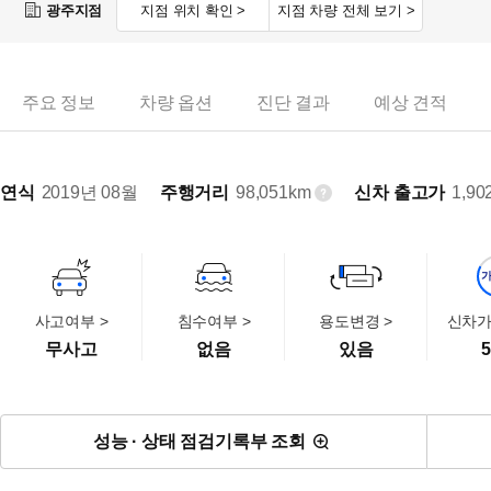
광주지점
지점 위치 확인 >
지점 차량 전체 보기 >
주요 정보
차량 옵션
진단 결과
예상 견적
연식
2019년 08월
주행거리
98,051km
신차 출고가
1,90
사고여부 >
침수여부 >
용도변경 >
신차가
무사고
없음
있음
5
성능 · 상태 점검기록부 조회