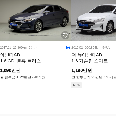
2017.11
25,369km
5인승
2019.02
100,894km
5인승
아반떼AD
더 뉴아반떼AD
1.6 GDi 밸류 플러스
1.6 가솔린 스마트
1,090
만원
1,180
만원
월 할부금액
23만원
/ 48개월
월 할부금액
23만원
/ 48개
NEW