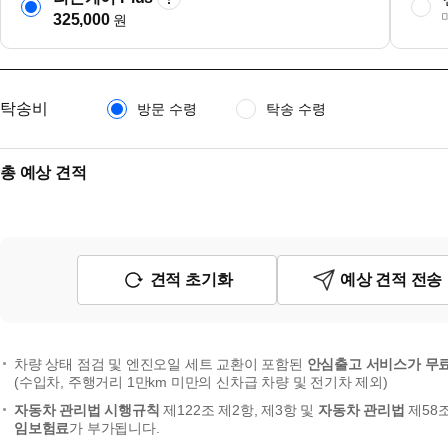
325,000
원
탁송비
방문 수령
탁송 수령
총 예상 견적
견적 초기화
예상 견적 전송
차량 상태 점검 및 엔진오일 세트 교환이 포함된
안심출고 서비스가 무
(수입차, 주행거리 1만km 미만의 신차급 차량 및 전기차 제외)
자동차 관리법 시행규칙
제122조 제2항, 제3항 및
자동차 관리법
제58
임보험료
가 부가됩니다.