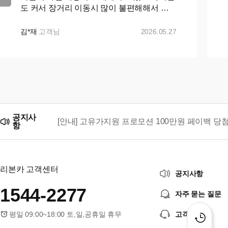
도 커서 장거리 이동시 많이 불편해해서 카
니발로 바꾸자 마음먹고 ㅋㅇㅋ 나 ㅇㅋ 꾸
준히 매물검색 해왔으나 마땅히 가격이나 조
김*재
고객님
2026.05.27
건이 맘에들지 ...+...
공지사
[안내] 고유가지원 프로모션 100만원 페이백 당
항
리본카, 「2026 대한민국 브랜드 명예의 전당」
리본카 고객센터
공지사항
1544-2277
자주 묻는 질문
평일 09:00~18:00 토,일,공휴일 휴무
고객센터