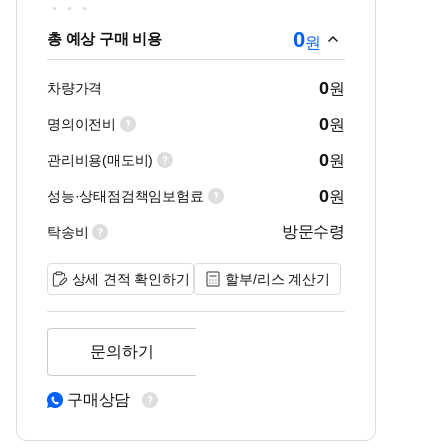
0
총 예상 구매 비용
원
0
차량가격
원
0
명의이전비
원
0
관리비용(매도비)
원
0
성능·상태점검책임보험료
원
방문수령
탁송비
상세 견적 확인하기
할부/리스 계산기
문의하기
구매상담