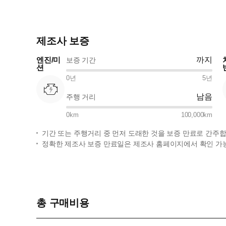
제조사 보증
엔진/미
까지
보증 기간
션
0
년
5
년
남음
주행 거리
0
km
100,000
km
기간 또는 주행거리 중 먼저 도래한 것을 보증 만료로 간주합
정확한 제조사 보증 만료일은 제조사 홈페이지에서 확인 가
총 구매비용