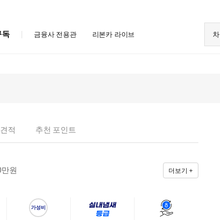
구독
금융사 전용관
리본카 라이브
차
 견적
추천 포인트
0
만원
더보기 +
가성비