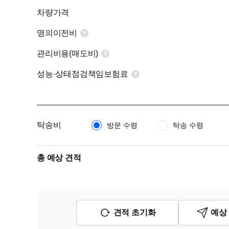
차량가격
명의이전비
관리비용(매도비)
성능·상태점검책임보험료
탁송비
방문 수령
탁송 수령
총 예상 견적
견적 초기화
예상