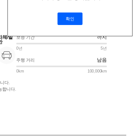
확인
차체/일
까지
보증 기간
반
0
년
5
년
남음
주행 거리
0
km
100,000
km
니다.
능합니다.