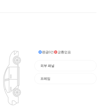
판금
0건
교환
없음
외부 패널
프레임