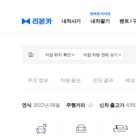
완벽한 비대면
내차사기
내차팔기
렌트 / 
지점 위치 확인 >
지점 차량 전체 보기 >
주요 정보
차량 옵션
진단 결과
예상
연식
2022년 09월
주행거리
신차 출고가
635