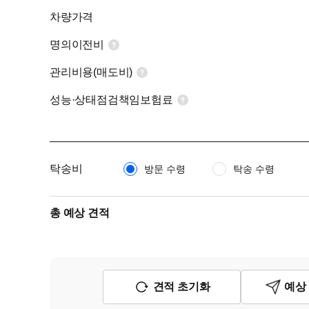
차량가격
명의이전비
관리비용(매도비)
성능·상태점검책임보험료
탁송비
방문 수령
탁송 수령
총 예상 견적
견적 초기화
예상