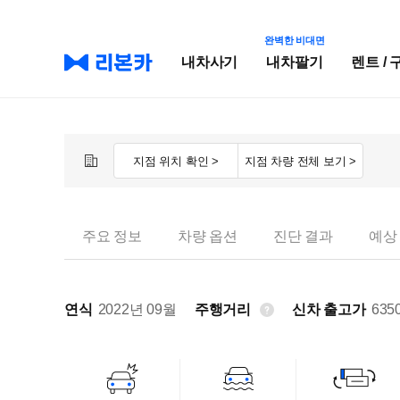
완벽한 비대면
내차사기
내차팔기
렌트 / 
지점 위치 확인 >
지점 차량 전체 보기 >
주요 정보
차량 옵션
진단 결과
예상
연식
2022년 09월
주행거리
신차 출고가
635