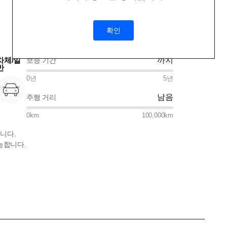
확인
차체/일
까지
보증 기간
반
0
년
5
년
남음
주행 거리
0
km
100,000
km
니다.
능합니다.