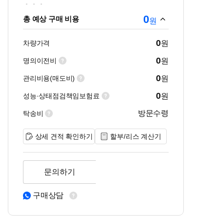
0
총 예상 구매 비용
원
0
차량가격
원
0
명의이전비
원
0
관리비용(매도비)
원
0
성능·상태점검책임보험료
원
방문수령
탁송비
상세 견적 확인하기
할부/리스 계산기
문의하기
구매상담