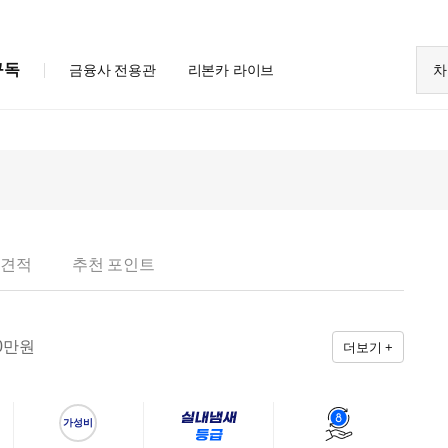
구독
금융사 전용관
리본카 라이브
차
 견적
추천 포인트
0
만원
더보기 +
가성비