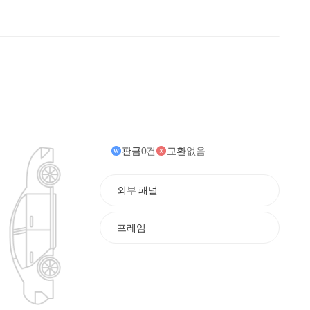
판금
0건
교환
없음
외부 패널
프레임