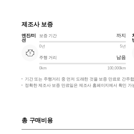
제조사 보증
엔진/미
까지
보증 기간
션
0
년
5
년
남음
주행 거리
0
km
100,000
km
기간 또는 주행거리 중 먼저 도래한 것을 보증 만료로 간주합
정확한 제조사 보증 만료일은 제조사 홈페이지에서 확인 가
총 구매비용