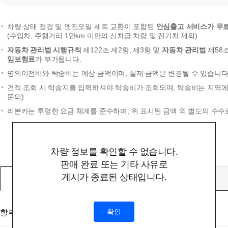
차량 상태 점검 및 엔진오일 세트 교환이 포함된
안심출고 서비스가 무
(수입차, 주행거리 1만km 미만의 신차급 차량 및 전기차 제외)
자동차 관리법 시행규칙
제122조 제2항, 제3항 및
자동차 관리법
제58
임보험료
가 부가됩니다.
명의이전비와 탁송비는 예상 금액이며, 실제 금액은 변경될 수 있습니다.
견적 조회 시 탁송지를 입력하셔야 탁송비가 조회되며, 탁송비는 지역에 
문의)
리본카는 투명한 요금 체계를 준수하며, 위 표시된 금액 외 별도의 수수
차량 정보를 확인할 수 없습니다.
판매 완료 또는 기타 사유로
게시가 종료된 상태입니다.
할부
확인
할부대상 금액
(부대비용 및 탁송비 미포함)