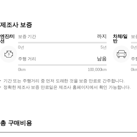
제조사 보증
엔진/미
까지
차체/일
보증 기간
보
션
반
0
년
5
년
0
년
남음
주행 거리
주
0
km
100,000
km
0
k
기간 또는 주행거리 중 먼저 도래한 것을 보증 만료로 간주합니다.
정확한 제조사 보증 만료일은 제조사 홈페이지에서 확인 가능합니다.
총 구매비용