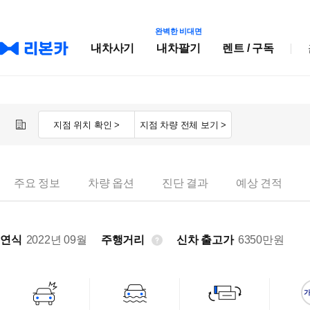
완벽한 비대면
내차사기
내차팔기
렌트 / 구독
지점 위치 확인 >
지점 차량 전체 보기 >
주요 정보
차량 옵션
진단 결과
예상 견적
연식
2022년 09월
주행거리
신차 출고가
6350
만원