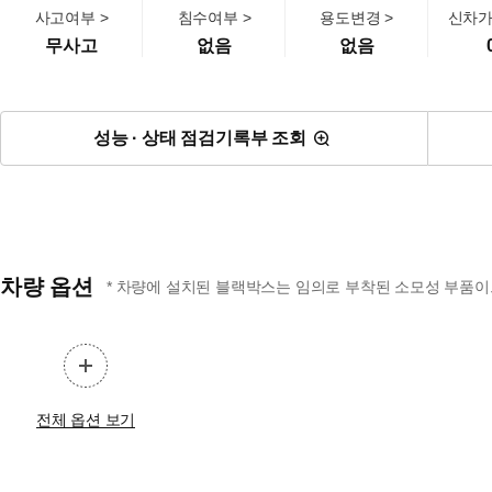
사고여부 >
침수여부 >
용도변경 >
신차가
무사고
없음
없음
성능 · 상태 점검기록부 조회
차량 옵션
* 차량에 설치된 블랙박스는 임의로 부착된 소모성 부품이므
전체 옵션 보기