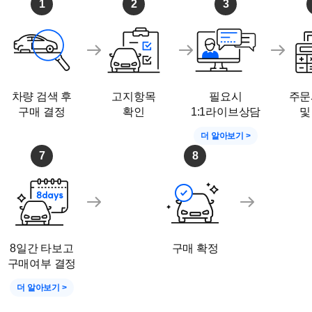
1
2
3
차량 검색 후
고지항목
필요시
주문
구매 결정
확인
1:1라이브상담
및
더 알아보기 >
7
8
8일간 타보고
구매 확정
구매여부 결정
더 알아보기 >