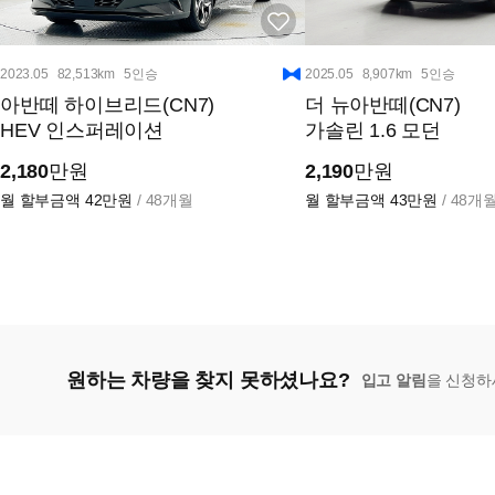
2023.05
82,513km
5인승
2025.05
8,907km
5인승
아반떼 하이브리드(CN7)
더 뉴아반떼(CN7)
HEV 인스퍼레이션
가솔린 1.6 모던
2,180
만원
2,190
만원
월 할부금액
42만원
/ 48개월
월 할부금액
43만원
/ 48개
원하는 차량을 찾지 못하셨나요?
입고 알림
을 신청하