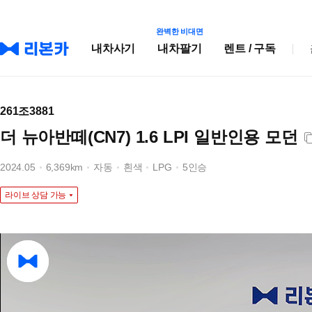
완벽한 비대면
내차사기
내차팔기
렌트 / 구독
261조3881
더 뉴아반떼(CN7) 1.6 LPI 일반인용 모던
2024.05
6,369km
자동
흰색
LPG
5인승
라이브 상담 가능