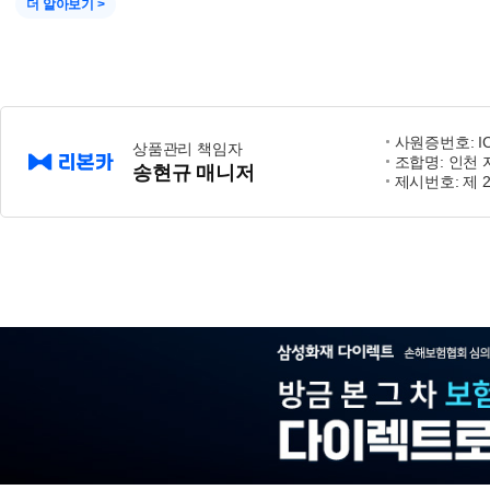
더 알아보기 >
사원증번호: IC
상품관리 책임자
조합명: 인천
송현규 매니저
제시번호: 제 2