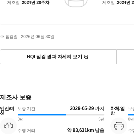
제조일 :
2024년 20주차
제조일 :
2024년 
※ 점검일 : 2026년 06월 30일
RQI 점검 결과 자세히 보기
제조사 보증
엔진/미
2029-05-29
까지
차체/일
보증 기간
보
션
반
0
년
5
년
0
년
약
93,631km
남음
주행 거리
주