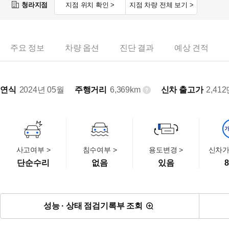
청라지점
지점 위치 확인 >
지점 차량 전체 보기 >
주요 정보
차량 옵션
진단 결과
예상 견적
연식
2024년 05월
주행거리
6,369km
신차 출고가
2,412
사고여부 >
침수여부 >
용도변경 >
신차가
단순수리
없음
있음
8
성능 · 상태 점검기록부 조회