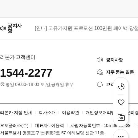
공지사
[안내] 고유가지원 프로모션 100만원 페이백 당
항
리본카, 「2026 대한민국 브랜드 명예의 전당」
리본카 고객센터
공지사항
1544-2277
자주 묻는 질문
평일 09:00~18:00 토,일,공휴일 휴무
고객센터
리본카 지점 안내
회사소개
이용약관
개인정보처리방침
윤리
오토플러스(주)
대표자 : 이윤석
사업자등록번호 : 105-86-06429
서울특별시 영등포구 선유동2로 57 이레빌딩 신관 11층