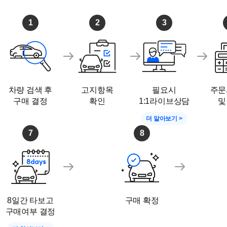
2) 고객님의 비용부담을 최소화 해드립니다.
1
2
3
-타시던 차량의 견적은 물론, 대차 계약시 최대 30만원 할인
-리본카 제휴 할부사를 통한, 합리적 금리안내와 빠른실
가능!!
지점 주소 : 인천 서구 정서진로 70 (평일 09:00~18:00)(
차량 검색 후
고지항목
필요시
주문
구매 결정
확인
1:1라이브상담
및
더 알아보기 >
7
8
8일간 타보고
구매 확정
구매여부 결정