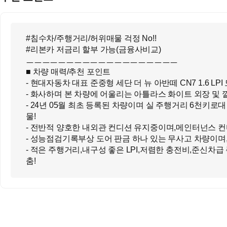
#침수차/주행거리/허위매물 걱정 No!!
#리본카 저금리 할부 가능(금융사비교)
ㅡㅡㅡㅡㅡㅡㅡㅡㅡㅡㅡㅡㅡㅡㅡㅡㅡㅡㅡ
■ 차량 매력/추천 포인트
- 현대자동차 대표 준중형 세단 더 뉴 아반떼 CN7 1.6 LPI
- 화사하며 본 차량에 어울리는 아틀라스 화이트 외장 및 
- 24년 05월 최초 등록된 차량이며 실 주행거리 6천키로대
물!
- 전반적 양호한 내외관 컨디션 유지중이며,메인터넌스 컨
- 성능점검기록부상 도어 판금 하나 있는 무사고 차량이며,
- 적은 주행거리,내구성 좋은 LPI,저렴한 충전비,준신차급
춤!
- 모던트림 기본사양 적용으로 내비게이션/후방카메라/1열
핸들/크루즈컨트롤 등 옵션 내장!
차량의 전반적인 상태는 담당자에게 유튜브 1:1 라이브상
상세히 보실수있습니다! 편하게 신청 주세요!