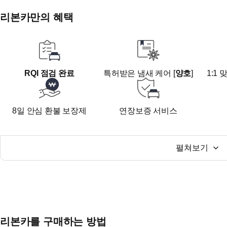
리본카만의 혜택
■ 차량 히스토리 / 특이사항 ■
*대기업 캐피탈사 1인 장기렌트 출고 차량으로 순회점검
다.*
저희 청라지점은 단독 5천평 매장으로 운영되고 있으며,
RQI 점검 완료
특허받은 냄새 케어 [
양호
]
1:1
약 800여대 가량의 차량을 검수하고 판매하는 직영점입니
넓은 전시공간에 편하게 오셔서 차량을 살펴보실 수 있으며
8일 안심 환불 보장제
연장보증 서비스
담당 세일즈매니저와 1:1로 궁금하신점에 대해 더욱 자세
수 있습니다.
아래 저희 청라지점만의 다양한 혜택을 누려보시길 적.극.
펼쳐보기
1) 비대면 구매에 최적화!!
-"TUV-SUD 인증" 을 받은 자체 공정을 통해 도색부터 
하게 작업합니다!
-자체 스튜디오를 통해 실시간 영상 상담을 도와드립니다.
(*방문이 어려우신 고객분들은 "유튜브"를 통해 프라이빗한
리본카를 구매하는 방법
제공!)