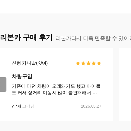
리본카 구매 후기
리본카라서 더욱 만족할 수 있어
신형 카니발(KA4)
차량구입
기존에 타던 차량이 오래돼기도 했고 아이들
도 커서 장거리 이동시 많이 불편해해서 카
니발로 바꾸자 마음먹고 ㅋㅇㅋ 나 ㅇㅋ 꾸
준히 매물검색 해왔으나 마땅히 가격이나 조
김*재
고객님
2026.05.27
건이 맘에들지 ...+...