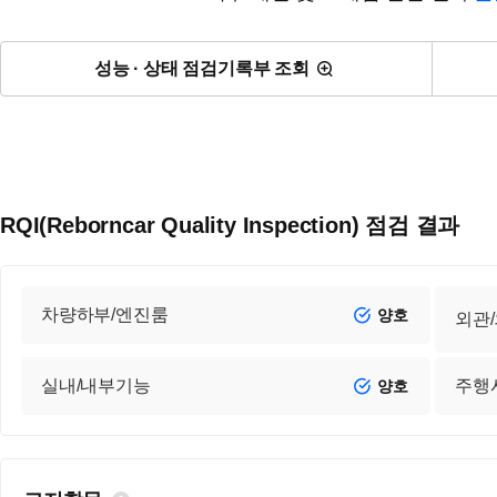
성능 · 상태 점검기록부 조회
RQI(Reborncar Quality Inspection) 점검 결과
차량하부/엔진룸
양호
외관
실내/내부기능
주행
양호