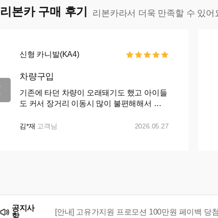
리본카 구매 후기
리본카라서 더욱 만족할 수 있어
신형 카니발(KA4)
차량구입
기존에 타던 차량이 오래돼기도 했고 아이들
도 커서 장거리 이동시 많이 불편해해서 카
니발로 바꾸자 마음먹고 ㅋㅇㅋ 나 ㅇㅋ 꾸
준히 매물검색 해왔으나 마땅히 가격이나 조
김*재
고객님
2026.05.27
건이 맘에들지 ...+...
공지사
[안내] 고유가지원 프로모션 100만원 페이백 당
항