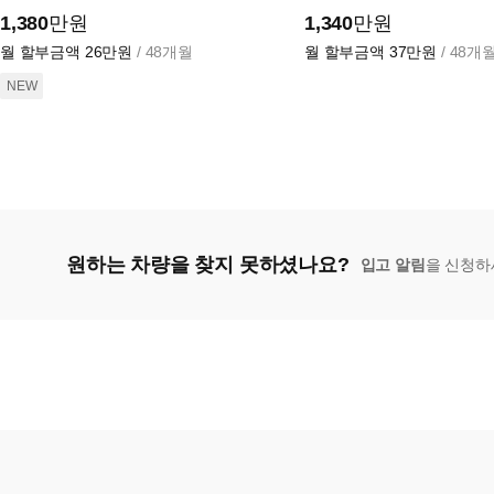
1,380
만원
1,340
만원
월 할부금액
26만원
/ 48개월
월 할부금액
37만원
/ 48개
NEW
원하는 차량을 찾지 못하셨나요?
입고 알림
을 신청하