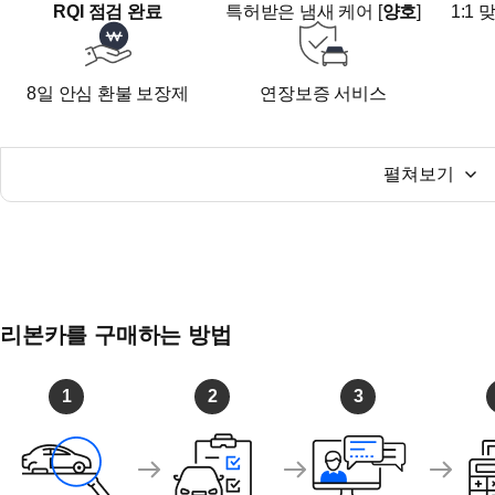
RQI 점검 완료
특허받은 냄새 케어 [
양호
]
1:1
------------------------------------------------
- 런닝맨, 나 혼자 산다, 살림남, 신랑수업, 워크맨 등
연예인들도 선택한 리본카
8일 안심 환불 보장제
연장보증 서비스
업계 최초 YouTube 실버 버튼 수상 '리본카' 채널 구독, 
------------------------------------------------
- 오시는 길
경기도 고양시 일산동구 백마로 478
펼쳐보기
풍동오토갤러리 B1층 리본카
서해선, 경의중앙선 백마역 도보 10분
리본카를 구매하는 방법
1
2
3