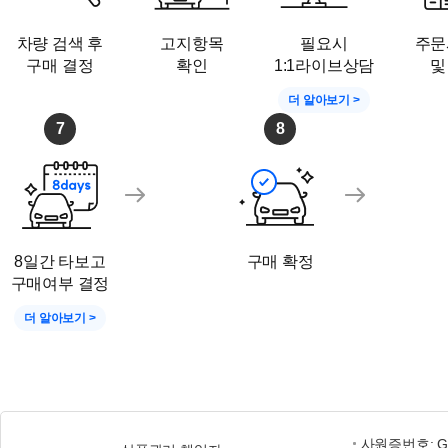
차량 검색 후
고지항목
필요시
주문
구매 결정
확인
1:1라이브상담
및
더 알아보기 >
7
8
8일간 타보고
구매 확정
구매여부 결정
더 알아보기 >
사원증번호: GG