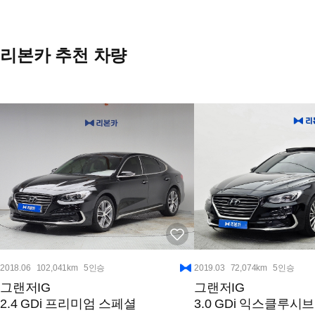
리본카 추천 차량
2018.06
102,041km
5인승
2019.03
72,074km
5인승
그랜저IG
그랜저IG
2.4 GDi 프리미엄 스페셜
3.0 GDi 익스클루시