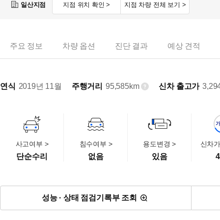
일산지점
지점 위치 확인 >
지점 차량 전체 보기 >
주요 정보
차량 옵션
진단 결과
예상 견적
연식
2019년 11월
주행거리
95,585km
신차 출고가
3,29
사고여부 >
침수여부 >
용도변경 >
신차가
단순수리
없음
있음
4
성능 · 상태 점검기록부 조회