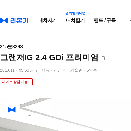
완벽한 비대면
내차사기
내차팔기
렌트 / 구독
215모3283
그랜저IG 2.4 GDi 프리미엄
2019.11
95,585km
자동
검정색
가솔린
5인승
라이브 상담 가능