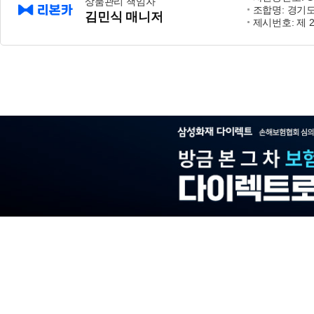
상품관리 책임자
조합명: 경기
김민식 매니저
제시번호: 제 2