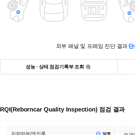
외부 패널 및 프레임 진단 결과
단
성능 · 상태 점검기록부 조회
RQI(Reborncar Quality Inspection) 점검 결과
차량하부/엔진룸
양호
외관