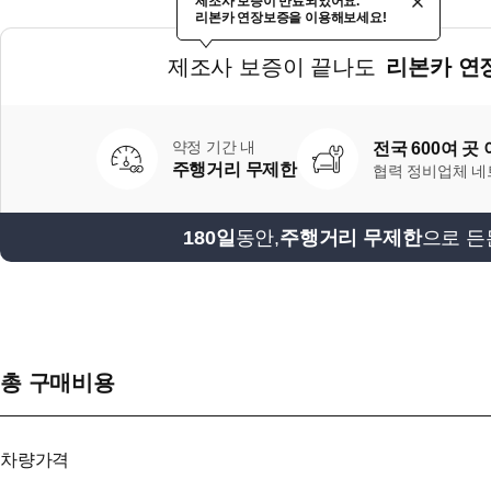
제조사 보증이 만료되었어요.
리본카 연장보증을 이용해보세요!
제조사 보증이 끝나도
리본카 연
약정 기간 내
전국 600여 곳
주행거리 무제한
협력 정비업체 
180일
동안,
주행거리 무제한
으로 든
총 구매비용
차량가격