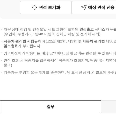
견적 초기화
예상 견적 전송
차량 상태 점검 및 엔진오일 세트 교환이 포함된
안심출고 서비스가 무
(수입차, 주행거리 1만km 미만의 신차급 차량 및 전기차 제외)
자동차 관리법 시행규칙
제122조 제2항, 제3항 및
자동차 관리법
제58
임보험료
가 부가됩니다.
명의이전비와 탁송비는 예상 금액이며, 실제 금액은 변경될 수 있습니다.
견적 조회 시 탁송지를 입력하셔야 탁송비가 조회되며, 탁송비는 지역에 
문의)
리본카는 투명한 요금 체계를 준수하며, 위 표시된 금액 외 별도의 수수
할부