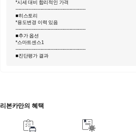
*시세 대비 합리적인 가격
------------------------------------------------
■히스토리
*용도변경 이력 있음
------------------------------------------------
■추가 옵션
*스마트센스1
------------------------------------------------
■진단평가 결과
*무사고
*성능점검기록부상 미세누유, 누수, 불량 없음
------------------------------------------------
- 침수차/ 주행거리 조작/ 허위매물 걱정 NO!
------------------------------------------------
- 타던 차 팔면 30만원 할인 - 대차 프로모션
------------------------------------------------
리본카만의 혜택
- 5%대 저금리 할부/ 리스/ KB 신용카드 결제 가능
------------------------------------------------
- 합리적인 가격 책정과 정찰제로 비대면 구매 가능
------------------------------------------------
- 세금 계산서 또는 현금 영수증 100% 발행