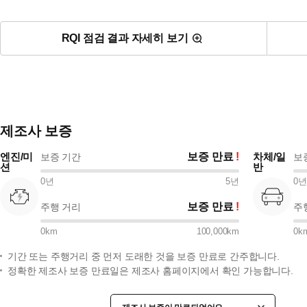
RQI 점검 결과 자세히 보기
제조사 보증
엔진/미
보증 만료
차체/일
보증 기간
보
션
반
0
년
5
년
0
년
보증 만료
주행 거리
주
0
km
100,000
km
0
k
기간 또는 주행거리 중 먼저 도래한 것을 보증 만료로 간주합니다.
정확한 제조사 보증 만료일은 제조사 홈페이지에서 확인 가능합니다.