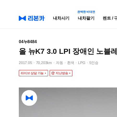
완벽한 비대면
내차사기
내차팔기
렌트 / 
04누8484
올 뉴K7 3.0 LPI 장애인 노블
2017.05
70,203km
자동
흰색
LPG
5인승
라이브 상담 가능
지난방송