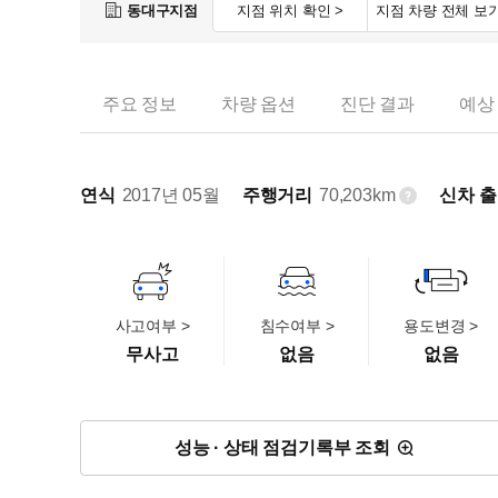
동대구지점
지점 위치 확인 >
지점 차량 전체 보기
주요 정보
차량 옵션
진단 결과
예상
연식
2017년 05월
주행거리
70,203km
신차 
사고여부 >
침수여부 >
용도변경 >
무사고
없음
없음
성능 · 상태 점검기록부 조회