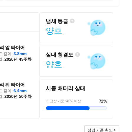
냄새 등급
양호
석 앞 타이어
 깊이 :
3.8mm
실내 청결도
 :
2020년 49주차
양호
석 뒤 타이어
시동 배터리 상태
 깊이 :
6.4mm
 :
2020년 50주차
72
%
※ 정상 기준 : 40% 이상
점검 기준 확인 >