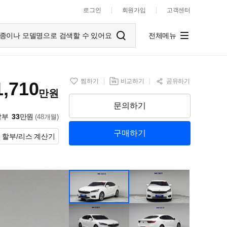
로그인
회원가입
고객센터
종이나 모델명으로 검색할 수 있어요
전체메뉴
찜하기
비교하기
공유하기
1,710
만원
문의하기
할부
33
만원
(48개월)
구매하기
할부/리스 계산기