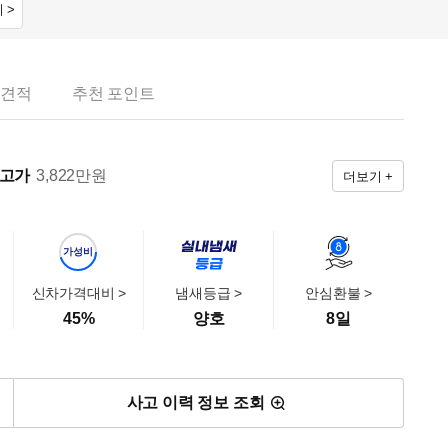
 >
 견적
추천 포인트
출고가
3,822
만원
더보기 +
가성비
신차가격대비 >
냄새등급 >
안심환불 >
45
%
양호
8일
사고 이력 정보 조회