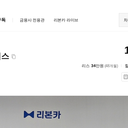
구독
금융사 전용관
리본카 라이브
차
레스
리스
34
만원
(48개월)