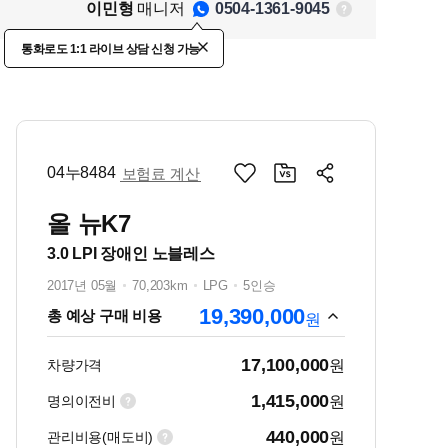
이민형
매니저
0504-1361-9045
통화로도 1:1 라이브 상담 신청 가능
04누8484
보험료 계산
올 뉴K7
3.0 LPI 장애인 노블레스
2017년 05월
70,203km
LPG
5인승
19,390,000
총 예상 구매 비용
원
17,100,000
차량가격
원
1,415,000
명의이전비
원
440,000
관리비용(매도비)
원