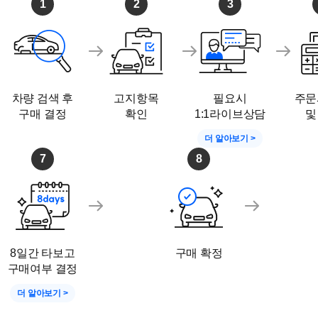
1
2
3
차량 검색 후
고지항목
필요시
주문
구매 결정
확인
1:1라이브상담
및
더 알아보기 >
7
8
8일간 타보고
구매 확정
구매여부 결정
더 알아보기 >