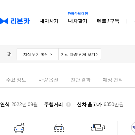
완벽한 비대면
내차사기
내차팔기
렌트 / 구독
지점 위치 확인 >
지점 차량 전체 보기 >
주요 정보
차량 옵션
진단 결과
예상 견적
연식
2022년 09월
주행거리
신차 출고가
6350
만원