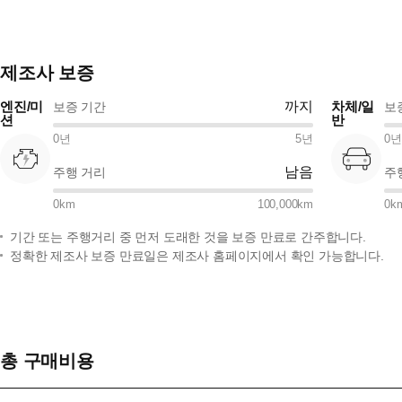
제조사 보증
엔진/미
까지
차체/일
보증 기간
보
션
반
0
년
5
년
0
년
남음
주행 거리
주
0
km
100,000
km
0
k
기간 또는 주행거리 중 먼저 도래한 것을 보증 만료로 간주합니다.
정확한 제조사 보증 만료일은 제조사 홈페이지에서 확인 가능합니다.
총 구매비용