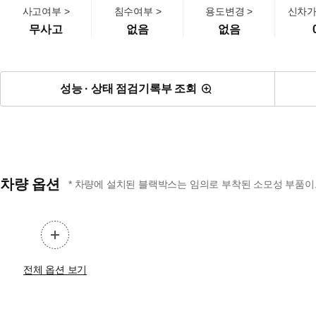
사고여부 >
침수여부 >
용도변경 >
신차가
무사고
없음
없음
성능 · 상태 점검기록부 조회
차량 옵션
* 차량에 설치된 블랙박스는 임의로 부착된 소모성 부품이므
전체 옵션 보기