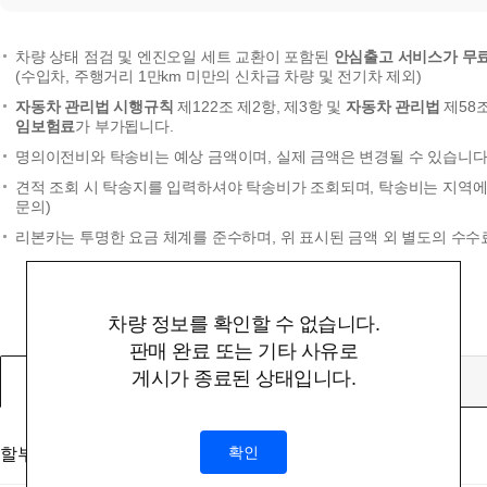
차량 상태 점검 및 엔진오일 세트 교환이 포함된
안심출고 서비스가 무
(수입차, 주행거리 1만km 미만의 신차급 차량 및 전기차 제외)
자동차 관리법 시행규칙
제122조 제2항, 제3항 및
자동차 관리법
제58
임보험료
가 부가됩니다.
명의이전비와 탁송비는 예상 금액이며, 실제 금액은 변경될 수 있습니다.
견적 조회 시 탁송지를 입력하셔야 탁송비가 조회되며, 탁송비는 지역에 
문의)
리본카는 투명한 요금 체계를 준수하며, 위 표시된 금액 외 별도의 수수
차량 정보를 확인할 수 없습니다.
판매 완료 또는 기타 사유로
게시가 종료된 상태입니다.
할부
확인
할부대상 금액
(부대비용 및 탁송비 미포함)