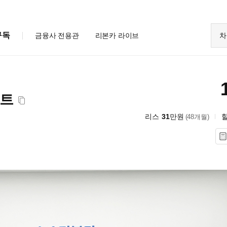
구독
금융사 전용관
리본카 라이브
차
마트
리스
31
만원
(48개월)