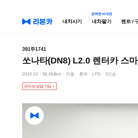
완벽한 비대면
내차사기
내차팔기
렌트 / 
391주1741
쏘나타(DN8) L2.0 렌터카 스
2019.10
58,454km
자동
흰색
LPG
5인승
라이브 상담 가능