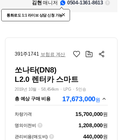
김현
매니저
0504-1361-8613
통화로도 1:1 라이브 상담 신청 가능
391주1741
보험료 계산
쏘나타(DN8)
L2.0 렌터카 스마트
2019년 10월
58,454km
LPG
5인승
17,673,000
총 예상 구매 비용
원
15,700,000
차량가격
원
1,208,000
명의이전비
원
440,000
관리비용(매도비)
원