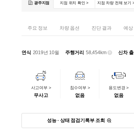
광주지점
지점 위치 확인 >
지점 차량 전체 보기 
주요 정보
차량 옵션
진단 결과
예상
연식
2019년 10월
주행거리
58,454km
신차 
사고여부 >
침수여부 >
용도변경 >
무사고
없음
없음
성능 · 상태 점검기록부 조회