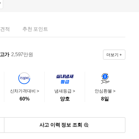
>
 견적
추천 포인트
출고가
2,597
만원
더보기 +
가성비
신차가격대비 >
냄새등급 >
안심환불 >
60
%
양호
8일
사고 이력 정보 조회