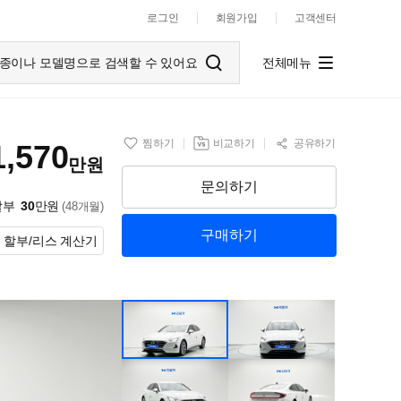
로그인
회원가입
고객센터
종이나 모델명으로 검색할 수 있어요
전체메뉴
찜하기
비교하기
공유하기
1,570
만원
문의하기
할부
30
만원
(48개월)
구매하기
할부/리스 계산기