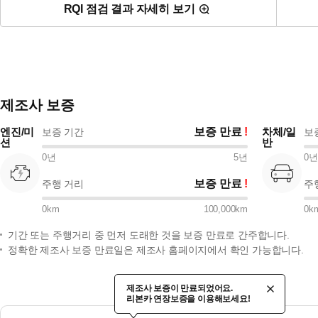
RQI 점검 결과 자세히 보기
제조사 보증
엔진/미
보증 만료
차체/일
보증 기간
보
션
반
0
년
5
년
0
년
보증 만료
주행 거리
주
0
km
100,000
km
0
k
기간 또는 주행거리 중 먼저 도래한 것을 보증 만료로 간주합니다.
정확한 제조사 보증 만료일은 제조사 홈페이지에서 확인 가능합니다.
제조사 보증이 만료되었어요.
리본카 연장보증을 이용해보세요!