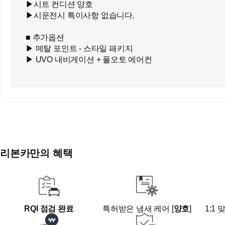
▶시트 컨디션 양호
▶시운전시 특이사항 없습니다.
■ 추가옵션
▶ 메탈 포인트 - 스타일 패키지
▶ UVO 내비게이션 + 풀오토 에어컨
■ 오시는길
- 방문전 전화후 방문부탁드립니다. (중복계약이 될수 있습니
- 대구시 동구 안심로 59길 22 1층 ( 리본카 )
- 지하철 1호선 반야월역 4번출구 도보 10분
리본카만의 혜택
RQI 점검 완료
특허받은 냄새 케어 [
양호
]
1:1