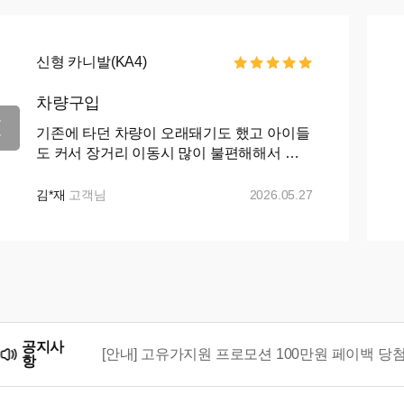
신형 카니발(KA4)
차량구입
기존에 타던 차량이 오래돼기도 했고 아이들
도 커서 장거리 이동시 많이 불편해해서 카
니발로 바꾸자 마음먹고 ㅋㅇㅋ 나 ㅇㅋ 꾸
준히 매물검색 해왔으나 마땅히 가격이나 조
김*재
고객님
2026.05.27
건이 맘에들지 ...+...
공지사
[안내] 고유가지원 프로모션 100만원 페이백 당
항