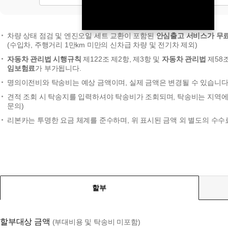
차량 상태 점검 및 엔진오일 세트 교환이 포함된
안심출고 서비스가 무
(수입차, 주행거리 1만km 미만의 신차급 차량 및 전기차 제외)
자동차 관리법 시행규칙
제122조 제2항, 제3항 및
자동차 관리법
제58
임보험료
가 부가됩니다.
명의이전비와 탁송비는 예상 금액이며, 실제 금액은 변경될 수 있습니다.
견적 조회 시 탁송지를 입력하셔야 탁송비가 조회되며, 탁송비는 지역에 
문의)
리본카는 투명한 요금 체계를 준수하며, 위 표시된 금액 외 별도의 수수
할부
할부대상 금액
(부대비용 및 탁송비 미포함)