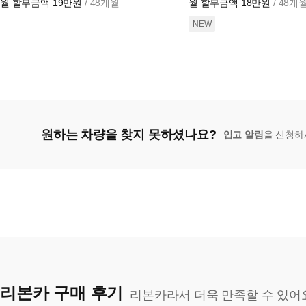
월 할부금액
19만원
/ 48개월
월 할부금액
18만원
/ 48개
NEW
원하는 차량을 찾지 못하셨나요?
입고 알림
을 신청하
리본카 구매 후기
리본카라서 더욱 만족할 수 있어