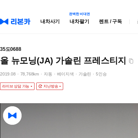
완벽한 비대면
내차사기
내차팔기
렌트 / 구독
35도0688
올 뉴모닝(JA) 가솔린 프레스티지
2019.08
78,768km
자동
베이지색
가솔린
5인승
라이브 상담 가능
지난방송