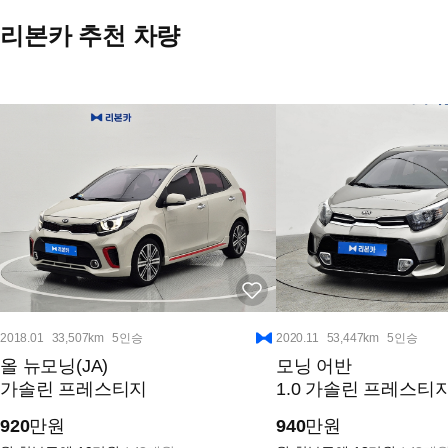
리본카 추천 차량
2018.01
33,507km
5인승
2020.11
53,447km
5인승
올 뉴모닝(JA)
모닝 어반
가솔린 프레스티지
1.0 가솔린 프레스티
920
만원
940
만원