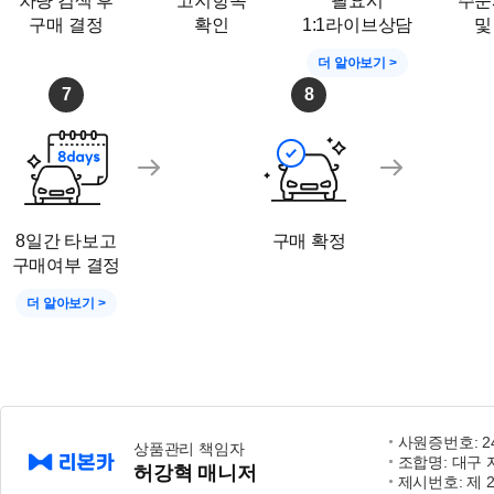
차량 검색 후
고지항목
필요시
주문
구매 결정
확인
1:1라이브상담
및
더 알아보기 >
7
8
8일간 타보고
구매 확정
구매여부 결정
더 알아보기 >
사원증번호: 24-
상품관리 책임자
조합명: 대구
허강혁 매니저
제시번호: 제 2