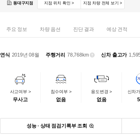
동대구지점
지점 위치 확인 >
지점 차량 전체 보기 >
주요 정보
차량 옵션
진단 결과
예상 견적
연식
2019년 08월
주행거리
78,768km
신차 출고가
1,59
사고여부 >
침수여부 >
용도변경 >
신차가
무사고
없음
없음
5
성능 · 상태 점검기록부 조회