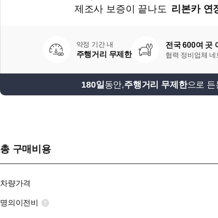
제조사 보증이 끝나도
리본카 연
약정 기간 내
전국 600여 곳
주행거리 무제한
협력 정비업체 
180일
동안,
주행거리 무제한
으로 든
총 구매비용
차량가격
명의이전비