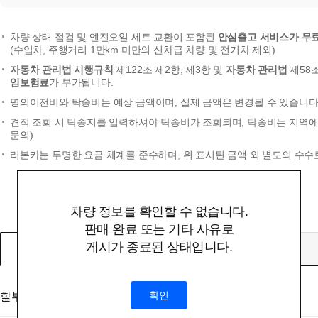
차량 상태 점검 및 엔진오일 세트 교환이 포함된
안심출고 서비스가 무
(수입차, 주행거리 1만km 미만의 신차급 차량 및 전기차 제외)
자동차 관리법 시행규칙
제122조 제2항, 제3항 및
자동차 관리법
제58
임보험료
가 부가됩니다.
명의이전비와 탁송비는 예상 금액이며, 실제 금액은 변경될 수 있습니다.
견적 조회 시 탁송지를 입력하셔야 탁송비가 조회되며, 탁송비는 지역에 
문의)
리본카는 투명한 요금 체계를 준수하며, 위 표시된 금액 외 별도의 수수
차량 정보를 확인할 수 없습니다.
판매 완료 또는 기타 사유로
게시가 종료된 상태입니다.
할부
확인
할부대상 금액
(부대비용 및 탁송비 미포함)