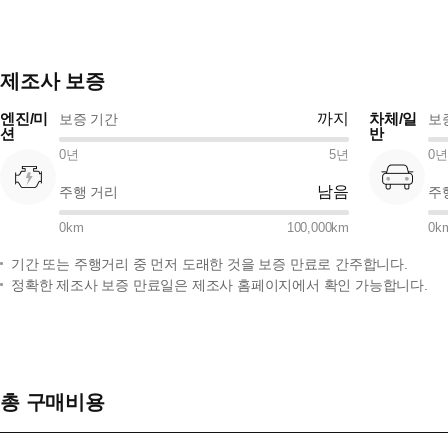
제조사 보증
엔진/미
까지
차체/일
보증 기간
보
션
반
0
년
5
년
0
년
남음
주행 거리
주
0
km
100,000
km
0
k
기간 또는 주행거리 중 먼저 도래한 것을 보증 만료로 간주합니다.
정확한 제조사 보증 만료일은 제조사 홈페이지에서 확인 가능합니다.
총 구매비용