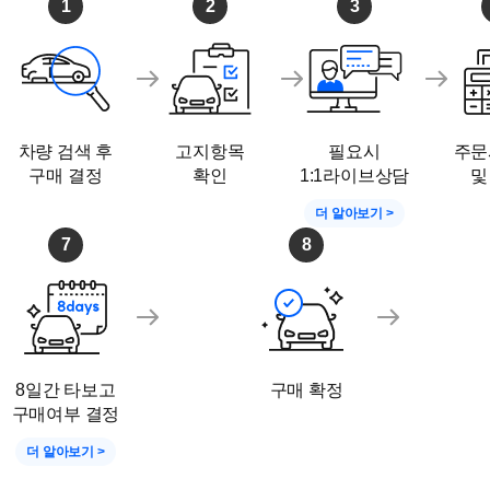
1
2
3
차량 검색 후
고지항목
필요시
주문
구매 결정
확인
1:1라이브상담
및
더 알아보기 >
7
8
8일간 타보고
구매 확정
구매여부 결정
더 알아보기 >