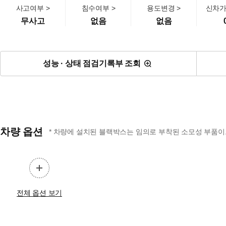
사고여부 >
침수여부 >
용도변경 >
신차가
무사고
없음
없음
성능 · 상태 점검기록부 조회
차량 옵션
* 차량에 설치된 블랙박스는 임의로 부착된 소모성 부품이므
전체 옵션 보기