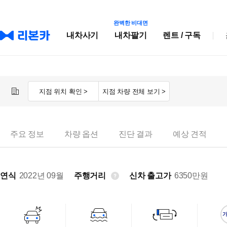
완벽한 비대면
내차사기
내차팔기
렌트 / 구독
지점 위치 확인 >
지점 차량 전체 보기 >
주요 정보
차량 옵션
진단 결과
예상 견적
연식
2022년 09월
주행거리
신차 출고가
6350
만원