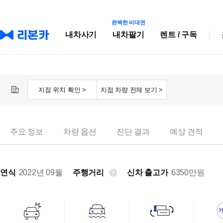
완벽한 비대면
내차사기
내차팔기
렌트 / 구독
지점 위치 확인 >
지점 차량 전체 보기 >
주요 정보
차량 옵션
진단 결과
예상 견적
연식
2022년 09월
주행거리
신차 출고가
6350
만원