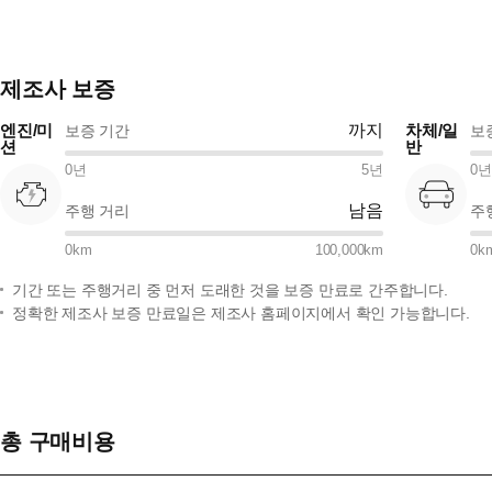
제조사 보증
엔진/미
까지
차체/일
보증 기간
보
션
반
0
년
5
년
0
년
남음
주행 거리
주
0
km
100,000
km
0
k
기간 또는 주행거리 중 먼저 도래한 것을 보증 만료로 간주합니다.
정확한 제조사 보증 만료일은 제조사 홈페이지에서 확인 가능합니다.
총 구매비용