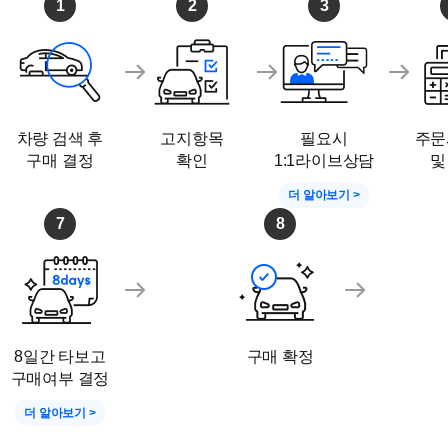
1
2
3
차량 검색 후
고지항목
필요시
주문
구매 결정
확인
1:1라이브상담
및
더 알아보기 >
7
8
8일간 타보고
구매 확정
구매여부 결정
더 알아보기 >