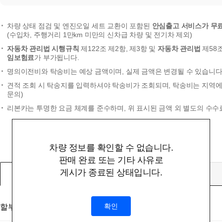
차량 상태 점검 및 엔진오일 세트 교환이 포함된
안심출고 서비스가 무
(수입차, 주행거리 1만km 미만의 신차급 차량 및 전기차 제외)
자동차 관리법 시행규칙
제122조 제2항, 제3항 및
자동차 관리법
제58
임보험료
가 부가됩니다.
명의이전비와 탁송비는 예상 금액이며, 실제 금액은 변경될 수 있습니다.
견적 조회 시 탁송지를 입력하셔야 탁송비가 조회되며, 탁송비는 지역에 
문의)
리본카는 투명한 요금 체계를 준수하며, 위 표시된 금액 외 별도의 수수
차량 정보를 확인할 수 없습니다.
판매 완료 또는 기타 사유로
게시가 종료된 상태입니다.
할부
확인
할부대상 금액
(부대비용 및 탁송비 미포함)