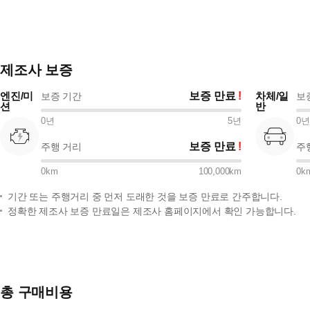
제조사 보증
엔진/미
보증 만료
차체/일
보증 기간
보
션
반
0
년
5
년
0
년
보증 만료
주행 거리
주
0
km
100,000
km
0
k
기간 또는 주행거리 중 먼저 도래한 것을 보증 만료로 간주합니다.
정확한 제조사 보증 만료일은 제조사 홈페이지에서 확인 가능합니다.
총 구매비용