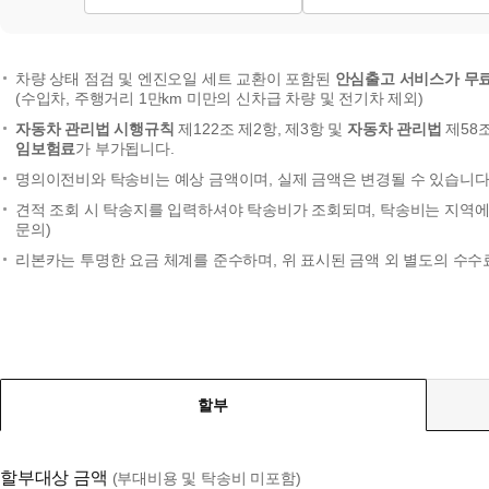
차량 상태 점검 및 엔진오일 세트 교환이 포함된
안심출고 서비스가 무
(수입차, 주행거리 1만km 미만의 신차급 차량 및 전기차 제외)
자동차 관리법 시행규칙
제122조 제2항, 제3항 및
자동차 관리법
제58
임보험료
가 부가됩니다.
명의이전비와 탁송비는 예상 금액이며, 실제 금액은 변경될 수 있습니다.
견적 조회 시 탁송지를 입력하셔야 탁송비가 조회되며, 탁송비는 지역에 
문의)
리본카는 투명한 요금 체계를 준수하며, 위 표시된 금액 외 별도의 수수
할부
할부대상 금액
(부대비용 및 탁송비 미포함)