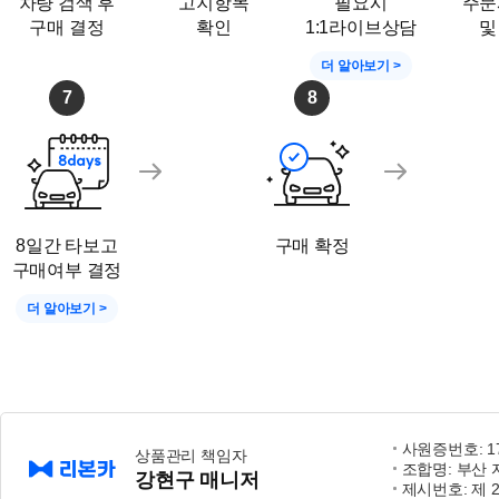
차량 검색 후
고지항목
필요시
주문
구매 결정
확인
1:1라이브상담
및
더 알아보기 >
7
8
8일간 타보고
구매 확정
구매여부 결정
더 알아보기 >
사원증번호: 17-
상품관리 책임자
조합명: 부산
강현구 매니저
제시번호: 제 2