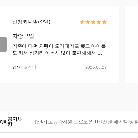
신형 카니발(KA4)
차량구입
기존에 타던 차량이 오래돼기도 했고 아이들
도 커서 장거리 이동시 많이 불편해해서 카
니발로 바꾸자 마음먹고 ㅋㅇㅋ 나 ㅇㅋ 꾸
준히 매물검색 해왔으나 마땅히 가격이나 조
김*재
고객님
2026.05.27
건이 맘에들지 ...+...
공지사
[안내] 고유가지원 프로모션 100만원 페이백 당
항