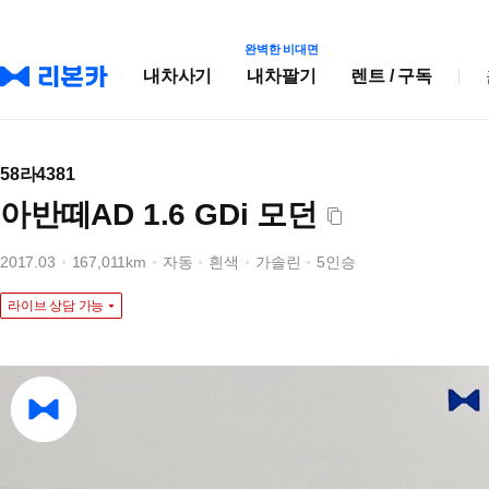
완벽한 비대면
내차사기
내차팔기
렌트 / 구독
58라4381
아반떼AD 1.6 GDi 모던
2017.03
167,011km
자동
흰색
가솔린
5인승
라이브 상담 가능