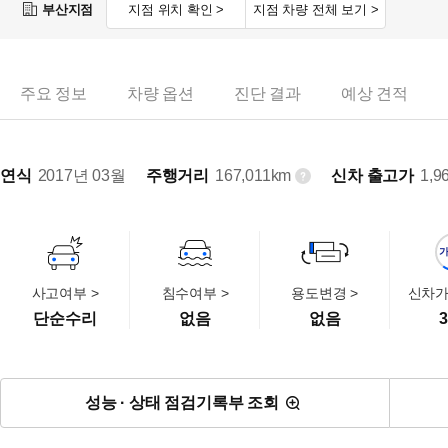
부산지점
지점 위치 확인 >
지점 차량 전체 보기 >
주요 정보
차량 옵션
진단 결과
예상 견적
연식
2017년 03월
주행거리
167,011km
신차 출고가
1,9
사고여부 >
침수여부 >
용도변경 >
신차가
단순수리
없음
없음
3
성능 · 상태 점검기록부 조회