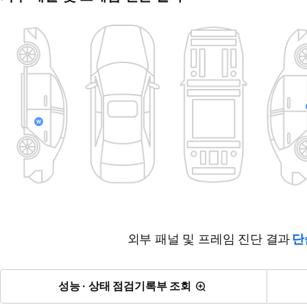
외부 패널 및 프레임 진단 결과
단
성능 · 상태 점검기록부 조회