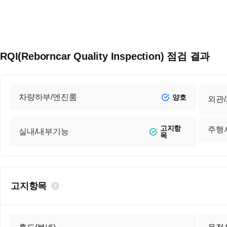
RQI(Reborncar Quality Inspection) 점검 결과
차량하부/엔진룸
양호
외관
고지항
주행
실내/내부기능
목
고지항목