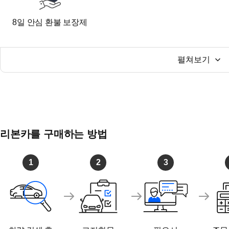
● 오시는길
부산광역시 기장군 장안읍 반룡산단3로95,
8일 안심 환불 보장제
경동오토필드 지하 2층 A코어 리본카 부산지점
펼쳐보기
리본카를 구매하는 방법
1
2
3