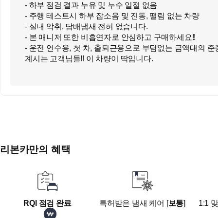
- 하부 점검 결과 누유 및 누수 일절 없음
- 주행 테스트시 하부 잡소음 및 진동, 떨림 없는 차량
- 실내 악취, 담배냄새 전혀 없습니다.
- 본 매니저 또한 비흡연자로 안심하고 구매하세요!!
- 운전 연수용, 첫 차, 출퇴근용으로 부담없는 금액대의 준
계시는 고객님들!! 이 차량이 딱입니다.
● 차량 옵션 정보
- 사제 내비게이션 [후방카메라]
● 전 차주 정보
- 전남 목포시에 거주하시는 고객님께서 운행 하시던 차량
- 소유자 변경 이력은 다소 있지만 가족간의 명의 변경 및
의 이전 이력 제외, 실질적인 전 차주분은 3분 밖에 되지 
리본카만의 혜택
- 해당 차량이 10년차 접어든 것을 감안했을 때 전혀 소유
많은 차량은 아니니 안심 하셔도 좋습니다!!
● 오직 고객님만을 위한, 유튜브 실시간 라이브 상담 가능!
라이브 상담 진행 후 구매시 전 차량 탁송료 무료!!
RQI 점검 완료
특허받은 냄새 케어 [
보통
]
1:1