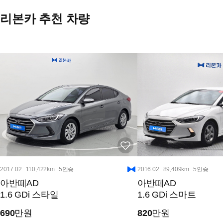
리본카 추천 차량
2017.02
110,422km
5인승
2016.02
89,409km
5인승
아반떼AD
아반떼AD
1.6 GDi 스타일
1.6 GDi 스마트
690
만원
820
만원