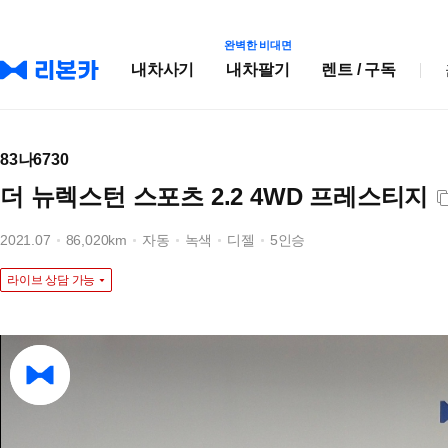
완벽한 비대면
내차사기
내차팔기
렌트 / 구독
83나6730
더 뉴렉스턴 스포츠 2.2 4WD 프레스티지
2021.07
86,020km
자동
녹색
디젤
5인승
라이브 상담 가능