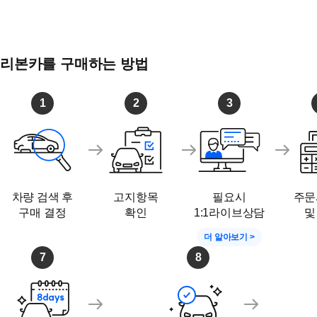
리본카를 구매하는 방법
1
2
3
차량 검색 후
고지항목
필요시
주문
구매 결정
확인
1:1라이브상담
및
더 알아보기 >
7
8