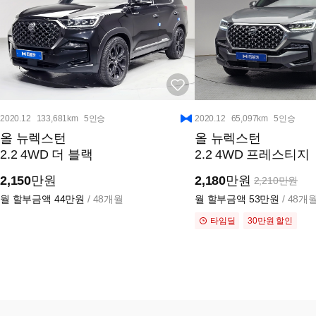
2020.12
133,681km
5인승
2020.12
65,097km
5인승
올 뉴렉스턴
올 뉴렉스턴
2.2 4WD 더 블랙
2.2 4WD 프레스티지
2,150
만원
2,180
만원
2,210만원
월 할부금액
44만원
/ 48개월
월 할부금액
53만원
/ 48개
타임딜
30만원 할인