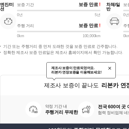
엔진/미
보증 만료
차체/일
보증 기간
보
션
반
0
년
5
년
0
년
보증 만료
주행 거리
주
0
km
100,000
km
0
k
기간 또는 주행거리 중 먼저 도래한 것을 보증 만료로 간주합니다.
정확한 제조사 보증 만료일은 제조사 홈페이지에서 확인 가능합니다.
제조사 보증이 만료되었어요.
리본카 연장보증을 이용해보세요!
제조사 보증이 끝나도
리본카 연
약정 기간 내
전국 600여 곳
주행거리 무제한
협력 정비업체 