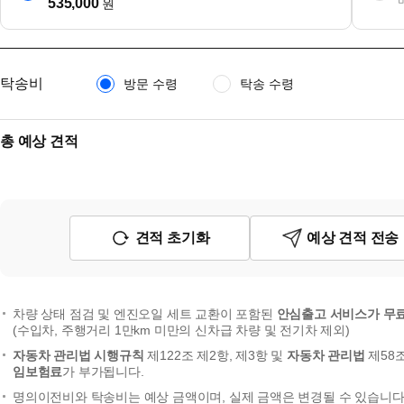
535,000
원
탁송비
방문 수령
탁송 수령
총 예상 견적
견적 초기화
예상 견적 전송
차량 상태 점검 및 엔진오일 세트 교환이 포함된
안심출고 서비스가 무
(수입차, 주행거리 1만km 미만의 신차급 차량 및 전기차 제외)
자동차 관리법 시행규칙
제122조 제2항, 제3항 및
자동차 관리법
제58
임보험료
가 부가됩니다.
명의이전비와 탁송비는 예상 금액이며, 실제 금액은 변경될 수 있습니다.