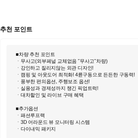
추천 포인트
■차량 추천 포인트
ㆍ무사고(외부페널 교체없음 "무사고"차량)
ㆍ강인하고 질리지않는 외관 디자인!
ㆍ캠핑 및 아웃도어 최적화! 4륜구동으로 든든한 구동력!
ㆍ풍부한 편의옵션, 주행보조 옵션!
ㆍ실용성과 경제성까지 챙긴 픽업트럭!
ㆍ대차할인 및 라이브 구매 혜택
■추가옵션
ㆍ패션루프랙
ㆍ3D 어라운드 뷰 모니터링 시스템
ㆍ다이내믹 패키지
(다이내믹 서스펜션, 스키드 플레이트 후면, 데크 이지오픈