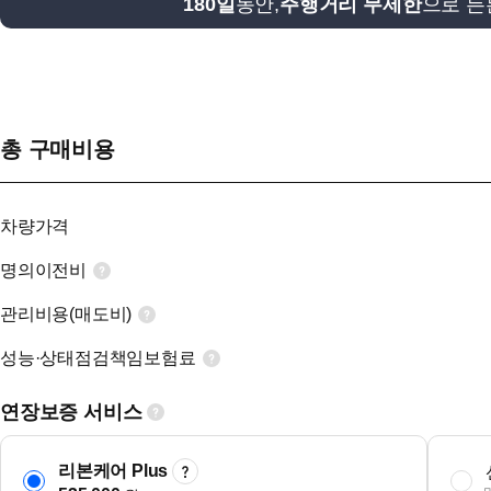
180일
동안,
주행거리 무제한
으로 든
총 구매비용
차량가격
명의이전비
관리비용(매도비)
성능·상태점검책임보험료
연장보증 서비스
리본케어 Plus