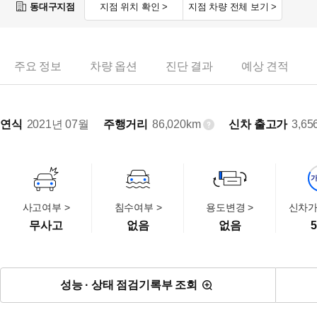
동대구지점
지점 위치 확인 >
지점 차량 전체 보기 >
주요 정보
차량 옵션
진단 결과
예상 견적
연식
2021년 07월
주행거리
86,020km
신차 출고가
3,65
사고여부 >
침수여부 >
용도변경 >
신차가
무사고
없음
없음
5
성능 · 상태 점검기록부 조회