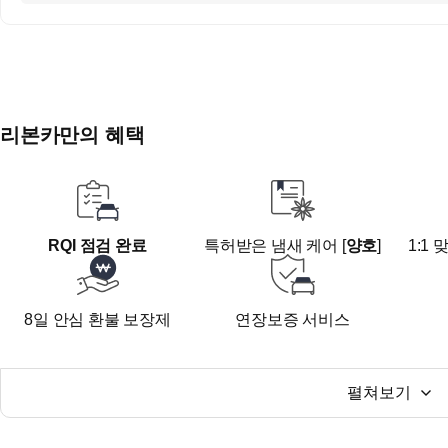
버, 오프로드 사이드 스텝, 2열 언더 트레이, 블랙 휠 적용)
ㆍ익스테리어 패키지
(외관 아이템(휠 & 도어 가니쉬, 테일게이트 가니쉬))
ㆍ스마트 드라이빙 패키지
(후측방 경고, 차선 변경 경고, 후측방 접근 경고)
ㆍ스마트 드라이빙 패키지2
리본카만의 혜택
(긴급 제동 보조, 전방 충돌 경고, 차선 이탈 경고, 스마트 
경고)
ㆍ사이드 & 커튼 에어백
■ 오시는길
RQI 점검 완료
특허받은 냄새 케어 [
양호
]
1:1
대구광역시 동구 안심로59길22 신서랜드 1층
지하철 1호선 반야월역 4번 출구 도보 10분
8일 안심 환불 보장제
연장보증 서비스
펼쳐보기