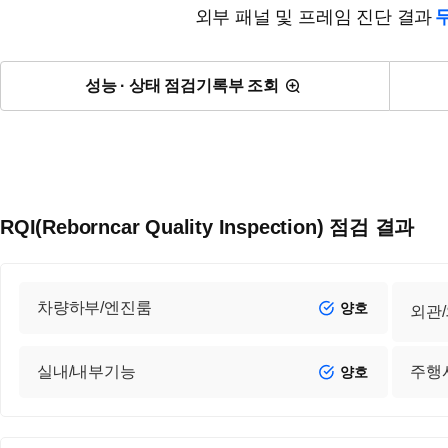
외부 패널 및 프레임 진단 결과
성능 · 상태 점검기록부 조회
RQI(Reborncar Quality Inspection) 점검 결과
차량하부/엔진룸
양호
외관
실내/내부기능
주행
양호