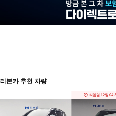
리본카 추천 차량
타임딜
12일 04:3