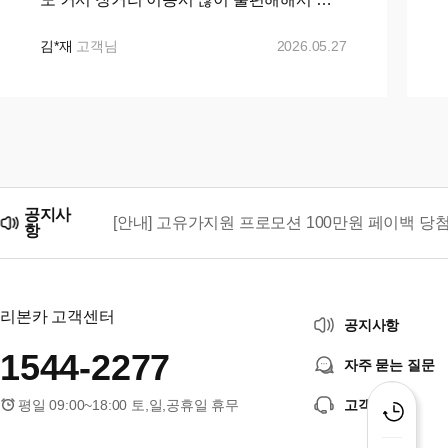
니발로 바꾸자 마음먹고 ㅋㅇㅋ 나 ㅇㅋ 꾸
준히 매물검색 해왔으나 마땅히 가격이나 조
김*재
고객님
2026.05.27
건이 맘에들지 ...+...
공지사
[안내] 고유가지원 프로모션 100만원 페이백 당
항
리본카, 「2026 대한민국 브랜드 명예의 전당」
리본카 고객센터
공지사항
1544-2277
자주 묻는 질문
평일 09:00~18:00 토,일,공휴일 휴무
고객센터