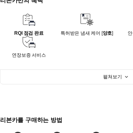
리본카만의 혜택
ㆍ방문전 전화후 방문부탁드립니다.(중복계약이 될수 있
RQI 점검 완료
특허받은 냄새 케어 [
양호
]
안
연장보증 서비스
펼쳐보기
리본카를 구매하는 방법