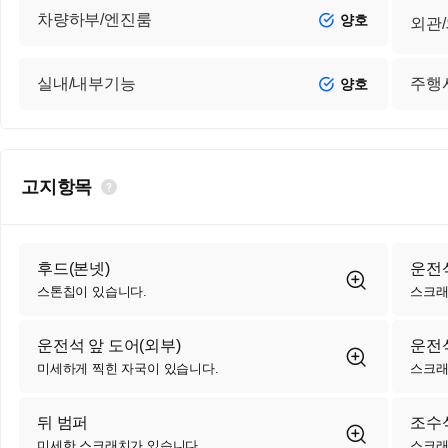
차량하부/엔진룸
양호
외관
실내/내부기능
주행
양호
고지항목
후드(본넷)
운전석
스톤칩이 있습니다.
스크래
운전석 앞 도어(외부)
운전석
미세하게 찍힌 자국이 있습니다.
스크래
뒤 범퍼
조수석
미세한 스크래치가 있습니다.
스크래