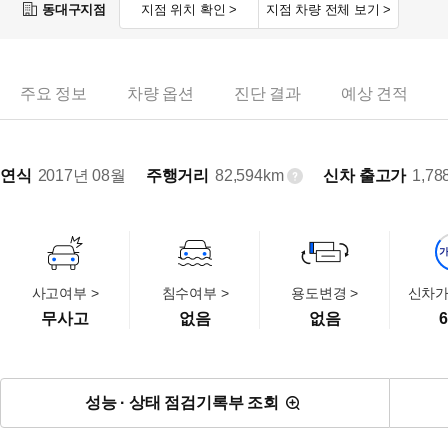
동대구지점
지점 위치 확인 >
지점 차량 전체 보기 >
주요 정보
차량 옵션
진단 결과
예상 견적
연식
2017년 08월
주행거리
82,594km
신차 출고가
1,78
사고여부 >
침수여부 >
용도변경 >
신차가
무사고
없음
없음
6
성능 · 상태 점검기록부 조회