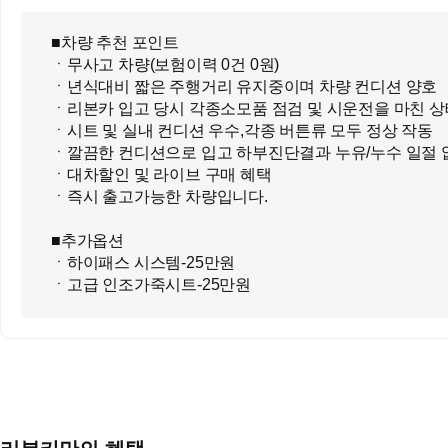
■차량 추천 포인트
ㆍ무사고 차량(보험이력 0건 0원)
ㆍ년식대비 짧은 주행거리 유지중이며 차량 컨디션 양호
ㆍ리본카 입고 당시 각종소모품 점검 및 시운전을 마친 상
ㆍ시트 및 실내 컨디션 우수,각종 버튼류 모두 정상 작동
ㆍ깔끔한 컨디션으로 입고 하부진단결과 누유/누수 일절 
ㆍ대차할인 및 라이브 구매 혜택
ㆍ즉시 출고가능한 차량입니다.
■추가옵션
ㆍ하이패스 시스템-25만원
ㆍ고급 인조가죽시트-25만원
ㆍ내비게이션 패키지Ⅰ-80만원
(8인치 내비게이션+애플카플레이+미러링크지원)
(후방카메라+조향 연동)
■ 오시는길
ㆍ대구광역시 동구 안심로59길22 신서랜드 1층
ㆍ지하철 1호선 반야월역 4번 출구 도보 10분