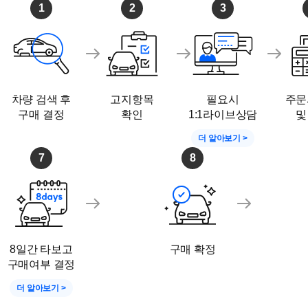
1
2
3
차량 검색 후
고지항목
필요시
주문
구매 결정
확인
1:1라이브상담
및
더 알아보기 >
7
8
8일간 타보고
구매 확정
구매여부 결정
더 알아보기 >