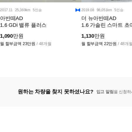
2017.11
25,369km
5인승
2019.08
98,051km
5인승
아반떼AD
더 뉴아반떼AD
1.6 GDi 밸류 플러스
1.6 가솔린 스마트 
1,090
만원
1,130
만원
월 할부금액
23만원
/ 48개월
월 할부금액
22만원
/ 48개
원하는 차량을 찾지 못하셨나요?
입고 알림
을 신청하