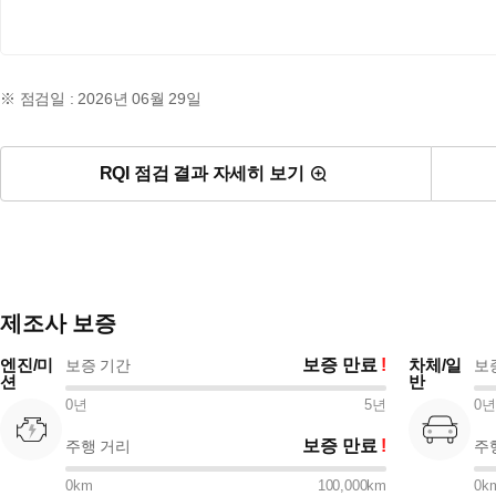
※ 점검일 : 2026년 06월 29일
RQI 점검 결과 자세히 보기
제조사 보증
엔진/미
보증 만료
차체/일
보증 기간
보
션
반
0
년
5
년
0
년
보증 만료
주행 거리
주
0
km
100,000
km
0
k