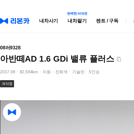
완벽한 비대면
내차사기
내차팔기
렌트 / 구독
08러9328
아반떼AD 1.6 GDi 밸류 플러스
2017.08
82,594km
자동
진회색
가솔린
5인승
계약중