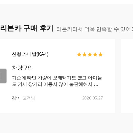
리본카 구매 후기
리본카라서 더욱 만족할 수 있어
신형 카니발(KA4)
차량구입
기존에 타던 차량이 오래돼기도 했고 아이들
도 커서 장거리 이동시 많이 불편해해서 카
니발로 바꾸자 마음먹고 ㅋㅇㅋ 나 ㅇㅋ 꾸
준히 매물검색 해왔으나 마땅히 가격이나 조
김*재
고객님
2026.05.27
건이 맘에들지 ...+...