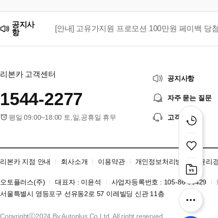
공지사
[안내] 고유가지원 프로모션 100만원 페이백 당
항
리본카, 「2026 대한민국 브랜드 명예의 전당」
리본카 고객센터
공지사항
1544-2277
자주 묻는 질문
평일 09:00~18:00 토,일,공휴일 휴무
고객센터
리본카 지점 안내
회사소개
이용약관
개인정보처리방침
윤리
오토플러스(주)
대표자 : 이윤석
사업자등록번호 : 105-86-06429
서울특별시 영등포구 선유동2로 57 이레빌딩 신관 11층
Copyrightⓒ2024 By Autoplus.Co.Ltd. All right reserved.