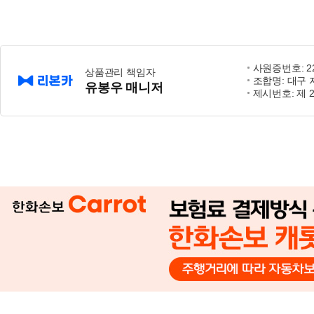
사원증번호: 22-
상품관리 책임자
조합명: 대구
유봉우 매니저
제시번호: 제 2