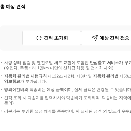
총 예상 견적
견적 초기화
예상 견적 전송
차량 상태 점검 및 엔진오일 세트 교환이 포함된
안심출고 서비스가 무
(수입차, 주행거리 1만km 미만의 신차급 차량 및 전기차 제외)
자동차 관리법 시행규칙
제122조 제2항, 제3항 및
자동차 관리법
제58
임보험료
가 부가됩니다.
명의이전비와 탁송비는 예상 금액이며, 실제 금액은 변경될 수 있습니다.
견적 조회 시 탁송지를 입력하셔야 탁송비가 조회되며, 탁송비는 지역에 
문의)
리본카는 투명한 요금 체계를 준수하며, 위 표시된 금액 외 별도의 수수