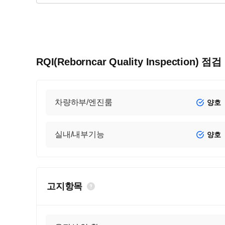
RQI(Reborncar Quality Inspection) 점
차량하부/엔진룸
양호
실내/내부기능
양호
고지항목