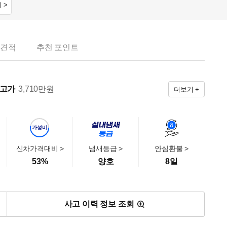
 >
 견적
추천 포인트
출고가
3,710
만원
더보기 +
가성비
신차가격대비 >
냄새등급 >
안심환불 >
53
%
양호
8일
사고 이력 정보 조회