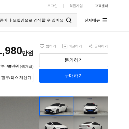
로그인
회원가입
고객센터
종이나 모델명으로 검색할 수 있어요
전체메뉴
찜하기
비교하기
공유하기
1,980
만원
문의하기
할부
40
만원
(48개월)
구매하기
할부/리스 계산기