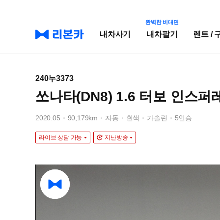
완벽한 비대면
내차사기
내차팔기
렌트 / 
240누3373
쏘나타(DN8) 1.6 터보 인스
2020.05
90,179km
자동
흰색
가솔린
5인승
라이브 상담 가능
지난방송