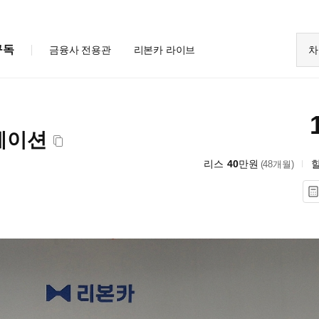
구독
금융사 전용관
리본카 라이브
차
퍼레이션
리스
40
만원
(48개월)