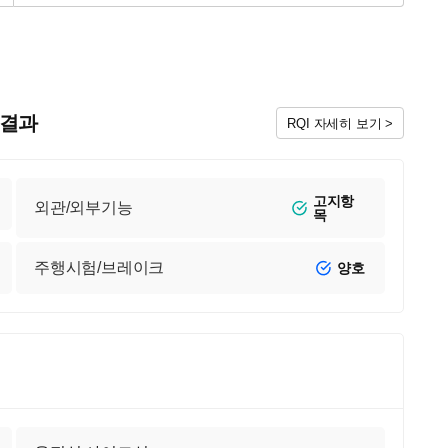
검 결과
RQI 자세히 보기 >
고지항
외관/외부기능
목
주행시험/브레이크
양호