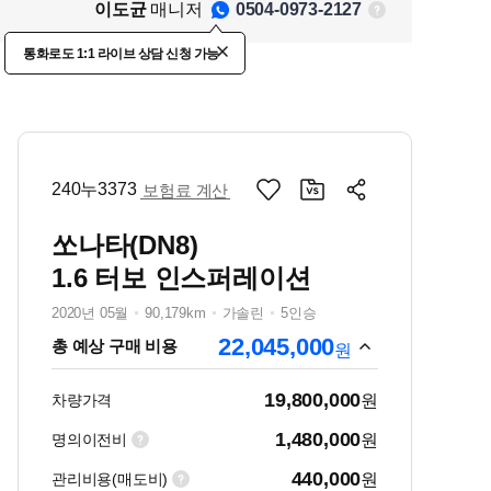
이도균
매니저
0504-0973-2127
통화로도 1:1 라이브 상담 신청 가능
240누3373
보험료 계산
쏘나타(DN8)
1.6 터보 인스퍼레이션
2020년 05월
90,179km
가솔린
5인승
22,045,000
총 예상 구매 비용
원
19,800,000
차량가격
원
1,480,000
명의이전비
원
440,000
관리비용(매도비)
원