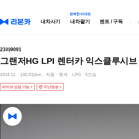
완벽한 비대면
내차사기
내차팔기
렌트 / 구독
23라9091
그랜저HG LPI 렌터카 익스클루시브
2014.11
130,011km
자동
흰색
LPG
5인승
라이브 상담 가능
지난방송