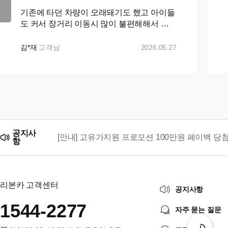
기존에 타던 차량이 오래돼기도 했고 아이들
도 커서 장거리 이동시 많이 불편해해서 카
니발로 바꾸자 마음먹고 ㅋㅇㅋ 나 ㅇㅋ 꾸
준히 매물검색 해왔으나 마땅히 가격이나 조
김*재
고객님
2026.05.27
건이 맘에들지 ...+...
공지사
[안내] 고유가지원 프로모션 100만원 페이백 당
항
리본카, 「2026 대한민국 브랜드 명예의 전당」
리본카 고객센터
공지사항
1544-2277
자주 묻는 질문