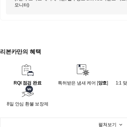
모니터)
■ 오시는길
대구광역시 동구 안심로59길22 신서랜드 1층
지하철 1호선 반야월역 4번 출구 도보 10분
■전화 후 방문 부탁드립니다
리본카만의 혜택
RQI 점검 완료
특허받은 냄새 케어 [
양호
]
1:1
8일 안심 환불 보장제
펼쳐보기