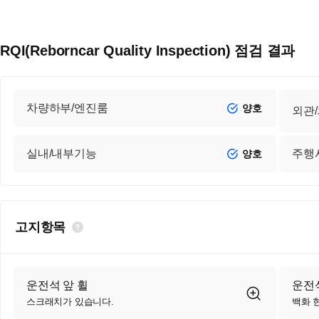
RQI(Reborncar Quality Inspection) 점검 결과
차량하부/엔진룸
양호
외관
실내/내부기능
주행
양호
고지항목
운전석 앞 휠
운전석
스크래치가 있습니다.
백화 