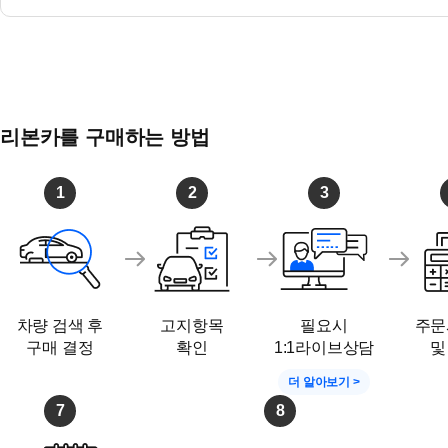
리본카를 구매하는 방법
1
2
3
차량 검색 후
고지항목
필요시
주문
구매 결정
확인
1:1라이브상담
및
더 알아보기 >
7
8