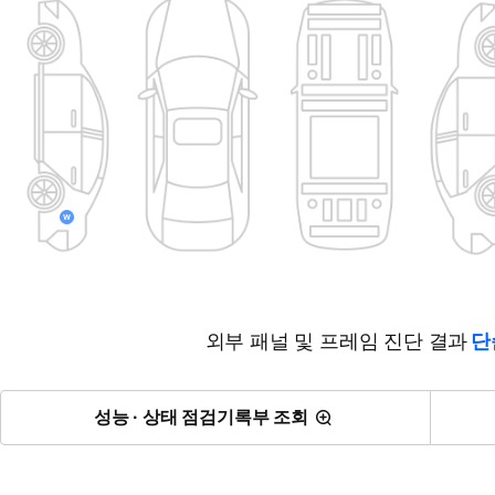
외부 패널 및 프레임 진단 결과
단
성능 · 상태 점검기록부 조회