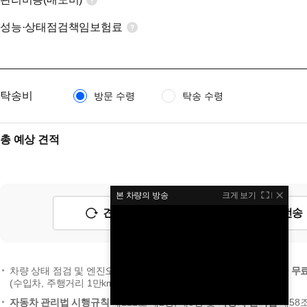
성능·상태점검책임보험료
탁송비
방문 수령
탁송 수령
총 예상 견적
본 차량의 방송
크게 보기
견적 초기화
예상 견적 전송
차량 상태 점검 및 엔진오일 세트 교환이 포함된
안심출고 서비스가 무
(수입차, 주행거리 1만km 미만의 신차급 차량 및 전기차 제외)
자동차 관리법 시행규칙
제122조 제2항, 제3항 및
자동차 관리법
제58