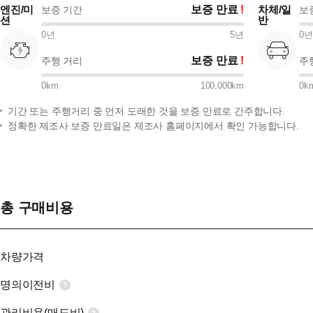
엔진/미
보증 만료
차체/일
보증 기간
보
션
반
0
년
5
년
0
년
보증 만료
주행 거리
주
0
km
100,000
km
0
k
기간 또는 주행거리 중 먼저 도래한 것을 보증 만료로 간주합니다.
정확한 제조사 보증 만료일은 제조사 홈페이지에서 확인 가능합니다.
총 구매비용
차량가격
명의이전비
관리비용(매도비)