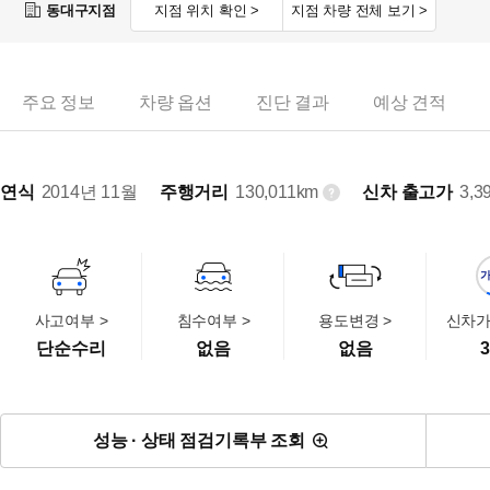
동대구지점
지점 위치 확인 >
지점 차량 전체 보기 >
주요 정보
차량 옵션
진단 결과
예상 견적
연식
2014년 11월
주행거리
130,011km
신차 출고가
3,3
사고여부 >
침수여부 >
용도변경 >
신차가
단순수리
없음
없음
3
성능 · 상태 점검기록부 조회