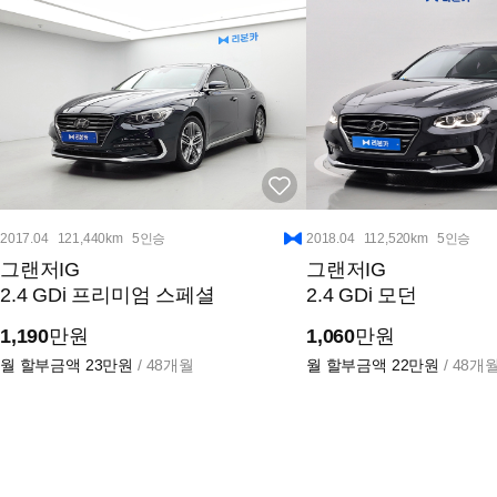
2017.04
121,440km
5인승
2018.04
112,520km
5인승
그랜저IG
그랜저IG
2.4 GDi 프리미엄 스페셜
2.4 GDi 모던
1,190
만원
1,060
만원
월 할부금액
23만원
/ 48개월
월 할부금액
22만원
/ 48개