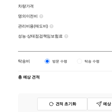
차량가격
명의이전비
관리비용(매도비)
성능·상태점검책임보험료
탁송비
방문 수령
탁송 수령
총 예상 견적
견적 초기화
예상