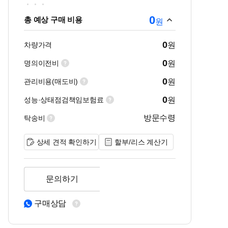
0
총 예상 구매 비용
원
0
차량가격
원
0
명의이전비
원
0
관리비용(매도비)
원
0
성능·상태점검책임보험료
원
방문수령
탁송비
상세 견적 확인하기
할부/리스 계산기
문의하기
구매상담