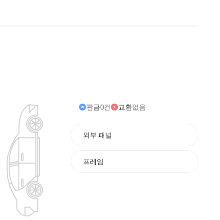
판금
0건
교환
없음
외부 패널
프레임