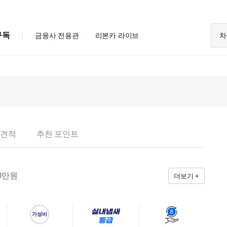
구독
금융사 전용관
리본카 라이브
차
 견적
추천 포인트
0
만원
더보기 +
가성비