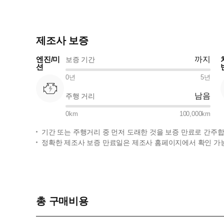
제조사 보증
엔진/미
까지
보증 기간
션
0
년
5
년
남음
주행 거리
0
km
100,000
km
기간 또는 주행거리 중 먼저 도래한 것을 보증 만료로 간주합
정확한 제조사 보증 만료일은 제조사 홈페이지에서 확인 가
총 구매비용