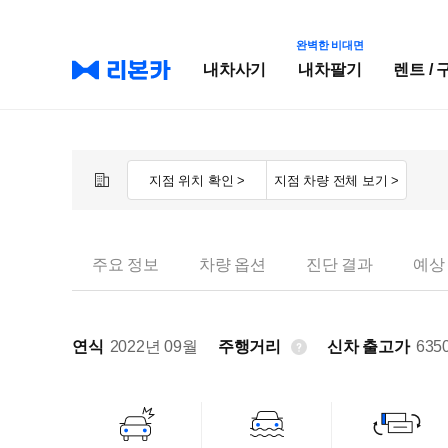
완벽한 비대면
내차사기
내차팔기
렌트 / 
지점 위치 확인 >
지점 차량 전체 보기 >
주요 정보
차량 옵션
진단 결과
예상
연식
2022년 09월
주행거리
신차 출고가
635