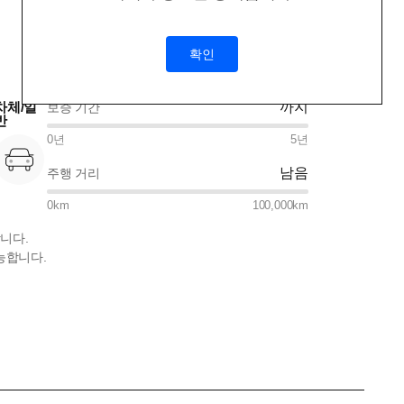
확인
차체/일
까지
보증 기간
반
0
년
5
년
남음
주행 거리
0
km
100,000
km
니다.
능합니다.