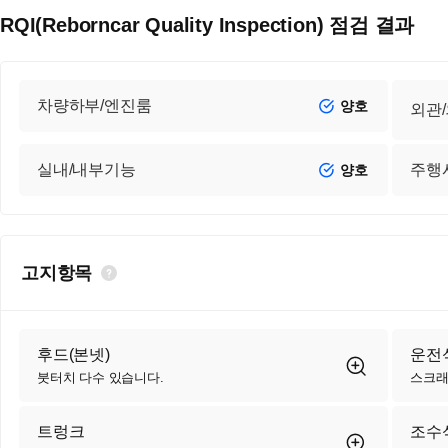
RQI(Reborncar Quality Inspection) 점검 결과
차량하부/엔진룸
양호
외관
실내/내부기능
주행
양호
고지항목
후드(본넷)
운전석
붓터치 다수 있습니다.
스크래
트렁크
조수석