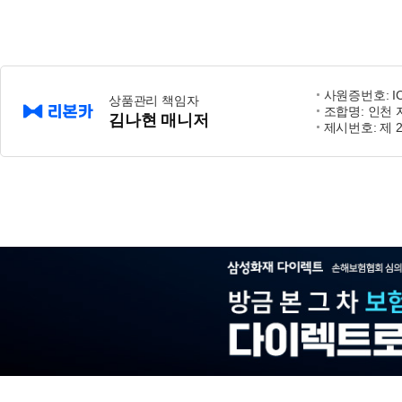
사원증번호: IC
상품관리 책임자
조합명: 인천
김나현 매니저
제시번호: 제 2