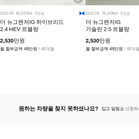
2022.06
82,037km
5인승
2022.06
76,249km
5인승
더 뉴그랜저IG 하이브리드
더 뉴그랜저IG
2.4 HEV 르블랑
가솔린 2.5 르블랑
2,530
만원
2,530
만원
월 할부금액
48만원
/ 48개월
월 할부금액
48만원
/ 48개
원하는 차량을 찾지 못하셨나요?
입고 알림
을 신청하