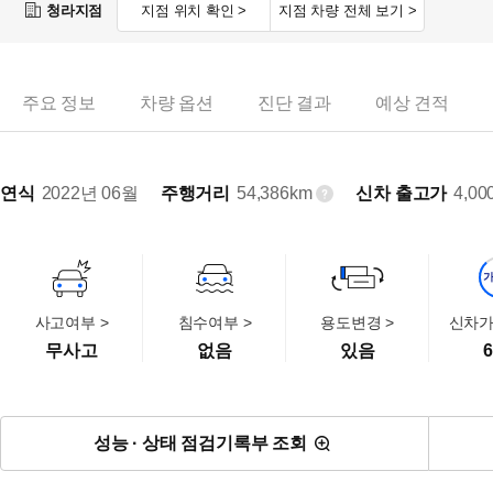
청라지점
지점 위치 확인 >
지점 차량 전체 보기 >
주요 정보
차량 옵션
진단 결과
예상 견적
연식
2022년 06월
주행거리
54,386km
신차 출고가
4,00
사고여부 >
침수여부 >
용도변경 >
신차가
무사고
없음
있음
6
성능 · 상태 점검기록부 조회