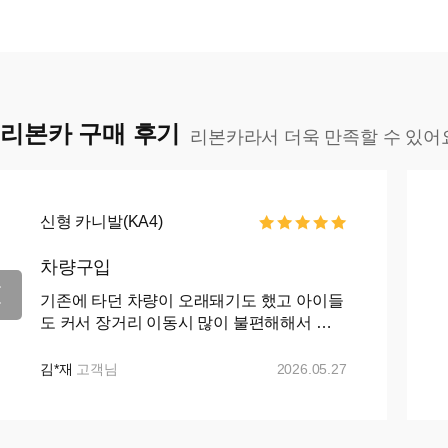
리본카 구매 후기
리본카라서 더욱 만족할 수 있어
신형 카니발(KA4)
차량구입
기존에 타던 차량이 오래돼기도 했고 아이들
도 커서 장거리 이동시 많이 불편해해서 카
니발로 바꾸자 마음먹고 ㅋㅇㅋ 나 ㅇㅋ 꾸
준히 매물검색 해왔으나 마땅히 가격이나 조
김*재
고객님
2026.05.27
건이 맘에들지 ...+...