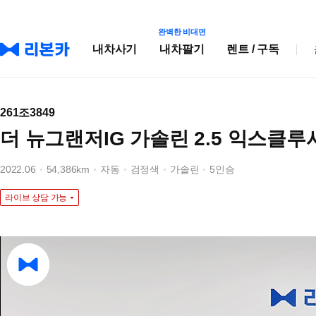
완벽한 비대면
내차사기
내차팔기
렌트 / 구독
261조3849
더 뉴그랜저IG 가솔린 2.5 익스클루
2022.06
54,386km
자동
검정색
가솔린
5인승
라이브 상담 가능