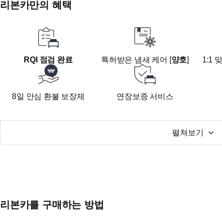
리본카만의 혜택
- 인천광역시 서구 정서진로70 (리본카 청라지점)
☎ 오시기 전 미리 연락주시면 예약 도와드리겠습니다
RQI 점검 완료
특허받은 냄새 케어 [
양호
]
1:1
8일 안심 환불 보장제
연장보증 서비스
펼쳐보기
리본카를 구매하는 방법