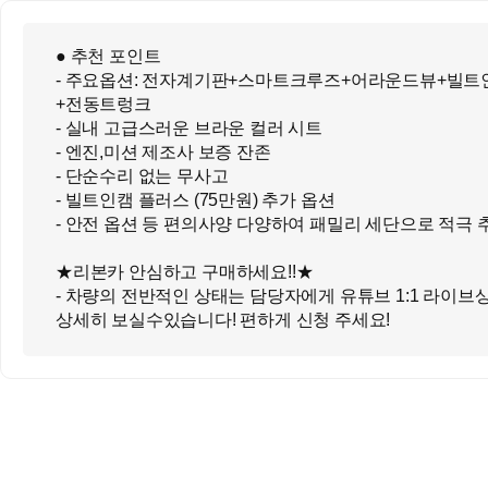
● 추천 포인트
- 주요옵션: 전자계기판+스마트크루즈+어라운드뷰+빌
+전동트렁크
- 실내 고급스러운 브라운 컬러 시트
- 엔진,미션 제조사 보증 잔존
- 단순수리 없는 무사고
- 빌트인캠 플러스 (75만원) 추가 옵션
- 안전 옵션 등 편의사양 다양하여 패밀리 세단으로 적극 추
★리본카 안심하고 구매하세요!!★
- 차량의 전반적인 상태는 담당자에게 유튜브 1:1 라이브
상세히 보실수있습니다! 편하게 신청 주세요!
- 1:1 라이브 상담을 통해 비대면 구매 가능합니다
- 대차 구입시 차량 금액 30만원 할인
- 베테랑 정비사가 차량 출고 전 차량상태 반복 점검
- 100% 직영관리로 더욱 믿을 수 있게 프리미엄 중고차 판
를 제공합니다
● 오시는길