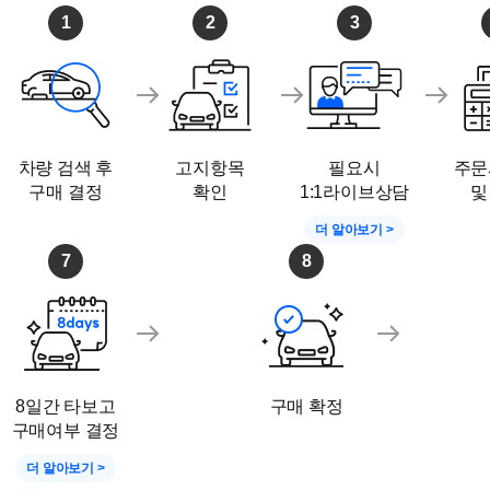
1
2
3
차량 검색 후
고지항목
필요시
주문
구매 결정
확인
1:1라이브상담
및
더 알아보기 >
7
8
8일간 타보고
구매 확정
구매여부 결정
더 알아보기 >