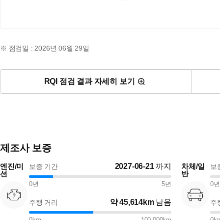
※ 점검일 : 2026년 06월 29일
RQI 점검 결과 자세히 보기
제조사 보증
엔진/미
2027-06-21
까지
차체/일
보증 기간
보
션
반
0
년
5
년
0
년
약
45,614km
남음
주행 거리
주
0
km
100,000
km
0
k