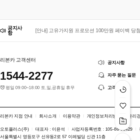
공지사
[안내] 고유가지원 프로모션 100만원 페이백 당
항
리본카, 「2026 대한민국 브랜드 명예의 전당」
리본카 고객센터
공지사항
1544-2277
자주 묻는 질문
평일 09:00~18:00 토,일,공휴일 휴무
고객센터
리본카 지점 안내
회사소개
이용약관
개인정보처리방침
윤리
오토플러스(주)
대표자 : 이윤석
사업자등록번호 : 105-86-06429
서울특별시 영등포구 선유동2로 57 이레빌딩 신관 11층