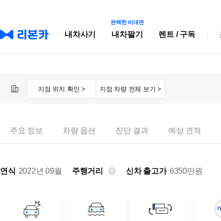
완벽한 비대면
내차사기
내차팔기
렌트 / 구독
지점 위치 확인 >
지점 차량 전체 보기 >
주요 정보
차량 옵션
진단 결과
예상 견적
연식
2022년 09월
주행거리
신차 출고가
6350
만원