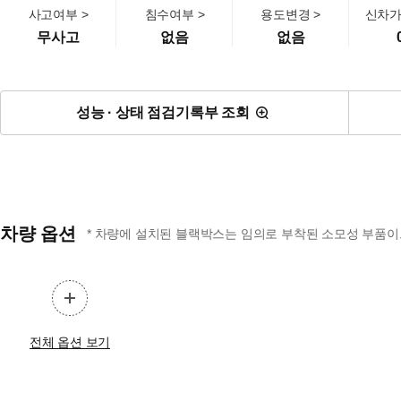
사고여부 >
침수여부 >
용도변경 >
신차가
무사고
없음
없음
성능 · 상태 점검기록부 조회
차량 옵션
* 차량에 설치된 블랙박스는 임의로 부착된 소모성 부품이므
전체 옵션 보기