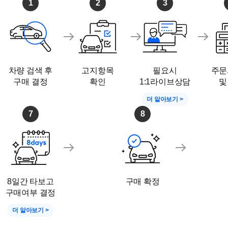
1
2
3
차량 검색 후
고지항목
필요시
주문
구매 결정
확인
1:1라이브상담
및
더 알아보기 >
7
8
8일간 타보고
구매 확정
구매여부 결정
더 알아보기 >