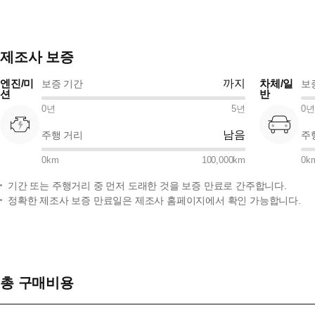
제조사 보증
엔진/미
까지
차체/일
보증 기간
보
션
반
0
년
5
년
0
년
남음
주행 거리
주
0
km
100,000
km
0
k
기간 또는 주행거리 중 먼저 도래한 것을 보증 만료로 간주합니다.
정확한 제조사 보증 만료일은 제조사 홈페이지에서 확인 가능합니다.
총 구매비용