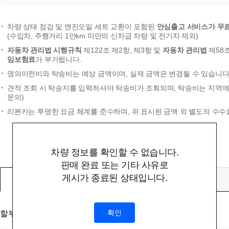
차량 상태 점검 및 엔진오일 세트 교환이 포함된
안심출고 서비스가 무
(수입차, 주행거리 1만km 미만의 신차급 차량 및 전기차 제외)
자동차 관리법 시행규칙
제122조 제2항, 제3항 및
자동차 관리법
제58
임보험료
가 부가됩니다.
명의이전비와 탁송비는 예상 금액이며, 실제 금액은 변경될 수 있습니다.
견적 조회 시 탁송지를 입력하셔야 탁송비가 조회되며, 탁송비는 지역에 
문의)
리본카는 투명한 요금 체계를 준수하며, 위 표시된 금액 외 별도의 수수
차량 정보를 확인할 수 없습니다.
판매 완료 또는 기타 사유로
게시가 종료된 상태입니다.
할부
확인
할부대상 금액
(부대비용 및 탁송비 미포함)