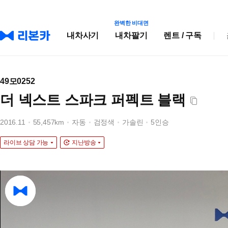
완벽한 비대면
내차사기
내차팔기
렌트 / 구독
49모0252
더 넥스트 스파크 퍼펙트 블랙
2016.11
55,457km
자동
검정색
가솔린
5인승
라이브 상담 가능
지난방송