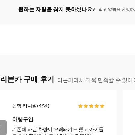
원하는 차량을 찾지 못하셨나요?
입고 알림
을 신청하
리본카 구매 후기
리본카라서 더욱 만족할 수 있어
신형 카니발(KA4)
차량구입
기존에 타던 차량이 오래돼기도 했고 아이들