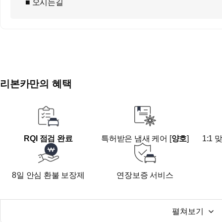
■ 오시는길
대구광역시 동구 안심로59길22 신서랜드 1층
지하철 1호선 반야월역 4번 출구 도보 10분
■전화 후 방문 부탁드립니다
리본카만의 혜택
RQI 점검 완료
특허받은 냄새 케어 [
양호
]
1:1
8일 안심 환불 보장제
연장보증 서비스
펼쳐보기