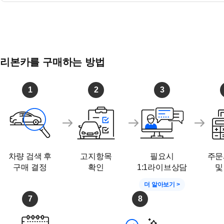
리본카를 구매하는 방법
1
2
3
차량 검색 후
고지항목
필요시
주문
구매 결정
확인
1:1라이브상담
및
더 알아보기 >
7
8