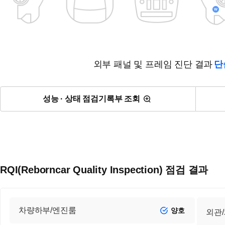
외부 패널 및 프레임 진단 결과
단
성능 · 상태 점검기록부 조회
RQI(Reborncar Quality Inspection) 점검 결과
차량하부/엔진룸
양호
외관