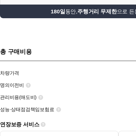
180일
동안,
주행거리 무제한
으로 든
총 구매비용
차량가격
명의이전비
관리비용(매도비)
성능·상태점검책임보험료
연장보증 서비스