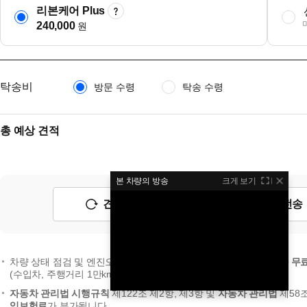
리본케어 Plus
240,000
원
탁송비
방문 수령
탁송 수령
총 예상 견적
본 차량의 방송
크게 보기
견적 초기화
예상 견적 전송
차량 상태 점검 및 엔진오일 세트 교환이 포함된
안심출고 서비스가 무
(수입차, 주행거리 1만km 미만의 신차급 차량 및 전기차 제외)
자동차 관리법 시행규칙
제122조 제2항, 제3항 및
자동차 관리법
제58
임보험료
가 부가됩니다.