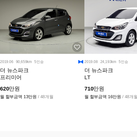
2019.06
90,659km
5인승
2019.08
24,193km
5인승
더 뉴스파크
더 뉴스파크
프리미어
LT
620
만원
710
만원
월 할부금액
13만원
/ 48개월
월 할부금액
16만원
/ 48개