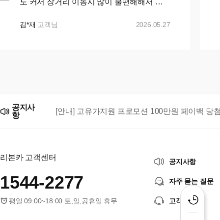
도 커서 장거리 이동시 많이 불편해해서 카
니발로 바꾸자 마음먹고 ㅋㅇㅋ 나 ㅇㅋ 꾸
준히 매물검색 해왔으나 마땅히 가격이나 조
김*재
고객님
2026.05.27
건이 맘에들지 ...+...
공지사
[안내] 고유가지원 프로모션 100만원 페이백 당
항
리본카, 「2026 대한민국 브랜드 명예의 전당」
리본카 고객센터
공지사항
1544-2277
자주 묻는 질문
평일 09:00~18:00 토,일,공휴일 휴무
고객센터