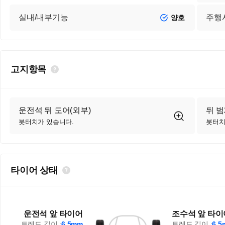
실내/내부기능
주행
양호
고지항목
운전석 뒤 도어(외부)
뒤 
붓터치가 있습니다.
붓터치
타이어 상태
운전석 앞 타이어
조수석 앞 타이
트레드 깊이 :
6.5mm
트레드 깊이 :
6.