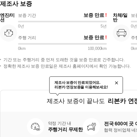
제조사 보증
엔진/미
보증 만료
차체/일
보증 기간
보
션
반
0
년
5
년
0
년
보증 만료
주행 거리
주
0
km
100,000
km
0
k
기간 또는 주행거리 중 먼저 도래한 것을 보증 만료로 간주합니다.
정확한 제조사 보증 만료일은 제조사 홈페이지에서 확인 가능합니다.
제조사 보증이 만료되었어요.
리본카 연장보증을 이용해보세요!
제조사 보증이 끝나도
리본카 연
약정 기간 내
전국 600여 곳
주행거리 무제한
협력 정비업체 