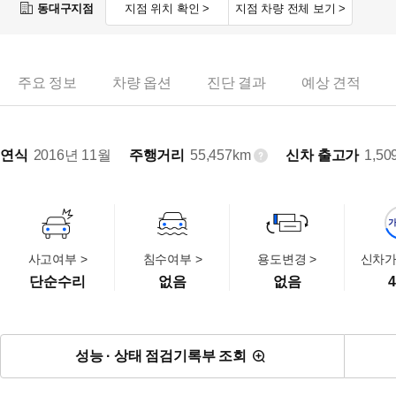
동대구지점
지점 위치 확인 >
지점 차량 전체 보기 >
주요 정보
차량 옵션
진단 결과
예상 견적
연식
2016년 11월
주행거리
55,457km
신차 출고가
1,50
사고여부 >
침수여부 >
용도변경 >
신차가
단순수리
없음
없음
4
성능 · 상태 점검기록부 조회