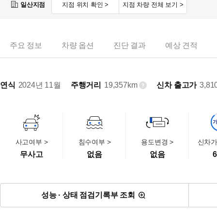
일산지점
지점 위치 확인 >
지점 차량 전체 보기 >
주요 정보
차량 옵션
진단 결과
예상 견적
연식
2024년 11월
주행거리
19,357km
신차 출고가
3,81
사고여부 >
침수여부 >
용도변경 >
신차가
무사고
없음
없음
6
성능 · 상태 점검기록부 조회