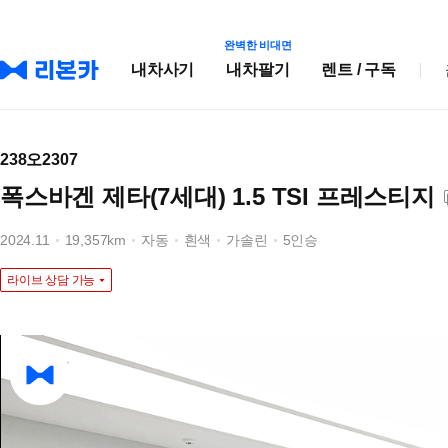
완벽한 비대면
내차사기
내차팔기
렌트 / 구독
238오2307
폭스바겐 제타(7세대) 1.5 TSI 프레스티지
2024.11
19,357km
자동
흰색
가솔린
5인승
라이브 상담 가능