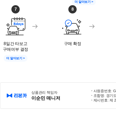
더 알아보기 >
7
8
8일간 타보고
구매 확정
구매여부 결정
더 알아보기 >
사원증번호: GG
상품관리 책임자
조합명: 경기
이순민 매니저
제시번호: 제 2