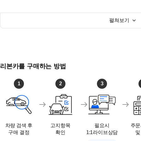
연예인들도 선택한 리본카
업계 최초 YouTube 실버 버튼 수상 '리본카' 채널 구독, 
------------------------------------------------
펼쳐보기
- 오시는 길
경기도 고양시 일산동구 백마로 478
풍동오토갤러리 B1층 리본카
서해선, 경의중앙선 백마역 도보 10분
리본카를 구매하는 방법
1
2
3
차량 검색 후
고지항목
필요시
주문
구매 결정
확인
1:1라이브상담
및