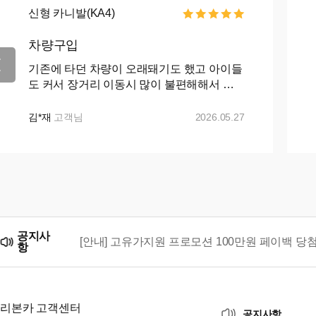
신형 카니발(KA4)
차량구입
기존에 타던 차량이 오래돼기도 했고 아이들
도 커서 장거리 이동시 많이 불편해해서 카
니발로 바꾸자 마음먹고 ㅋㅇㅋ 나 ㅇㅋ 꾸
준히 매물검색 해왔으나 마땅히 가격이나 조
김*재
고객님
2026.05.27
건이 맘에들지 ...+...
공지사
[안내] 고유가지원 프로모션 100만원 페이백 당
항
리본카, 「2026 대한민국 브랜드 명예의 전당」
리본카 고객센터
공지사항