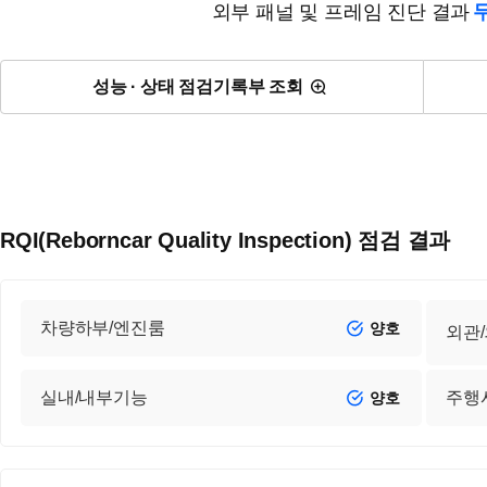
외부 패널 및 프레임 진단 결과
성능 · 상태 점검기록부 조회
RQI(Reborncar Quality Inspection) 점검 결과
차량하부/엔진룸
양호
외관
실내/내부기능
주행
양호