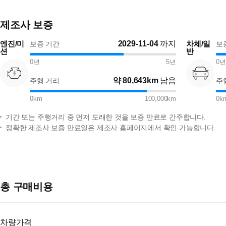
제조사 보증
엔진/미
2029-11-04
까지
차체/일
보증 기간
보
션
반
0
년
5
년
0
년
약
80,643km
남음
주행 거리
주
0
km
100,000
km
0
k
기간 또는 주행거리 중 먼저 도래한 것을 보증 만료로 간주합니다.
정확한 제조사 보증 만료일은 제조사 홈페이지에서 확인 가능합니다.
총 구매비용
차량가격