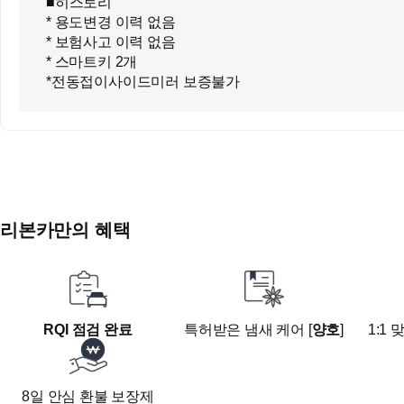
■히스토리
* 용도변경 이력 없음
* 보험사고 이력 없음
* 스마트키 2개
*전동접이사이드미러 보증불가
------------------------------------------------
■진단평가 결과
*교환 부위 없는 무사고
*성능점검기록부상 미세누유, 누수, 불량 없음
------------------------------------------------
- 침수차/ 주행거리 조작/ 허위매물 걱정 NO!
------------------------------------------------
리본카만의 혜택
- 타던 차 팔면 30만원 할인 - 대차 프로모션
------------------------------------------------
- 5%대 저금리 할부/ 리스/ KB 신용카드 결제 가능
------------------------------------------------
- 합리적인 가격 책정과 정찰제로 비대면 구매 가능
RQI 점검 완료
특허받은 냄새 케어 [
양호
]
1:1
------------------------------------------------
- 세금 계산서 또는 현금 영수증 100% 발행
------------------------------------------------
8일 안심 환불 보장제
- 런닝맨, 나 혼자 산다, 살림남, 신랑수업, 워크맨 등