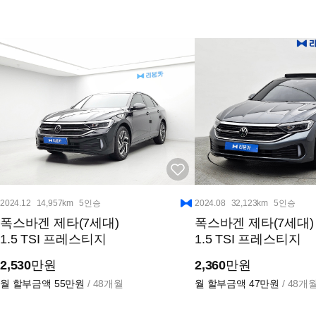
2024.12
14,957km
5인승
2024.08
32,123km
5인승
폭스바겐 제타(7세대)
폭스바겐 제타(7세대)
1.5 TSI 프레스티지
1.5 TSI 프레스티지
2,530
만원
2,360
만원
월 할부금액
55만원
/ 48개월
월 할부금액
47만원
/ 48개