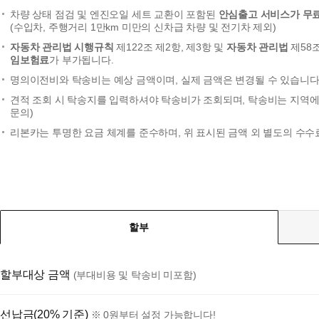
차량 상태 점검 및 엔진오일 세트 교환이 포함된
안심출고 서비스가 무
(수입차, 주행거리 1만km 미만의 신차급 차량 및 전기차 제외)
자동차 관리법 시행규칙
제122조 제2항, 제3항 및
자동차 관리법
제58
임보험료
가 부가됩니다.
명의이전비와 탁송비는 예상 금액이며, 실제 금액은 변경될 수 있습니다.
견적 조회 시 탁송지를 입력하셔야 탁송비가 조회되며, 탁송비는 지역에 
문의)
리본카는 투명한 요금 체계를 준수하며, 위 표시된 금액 외 별도의 수수
할부
할부대상 금액
(부대비용 및 탁송비 미포함)
선납금(20% 기준)
※ 0원부터 설정 가능합니다!