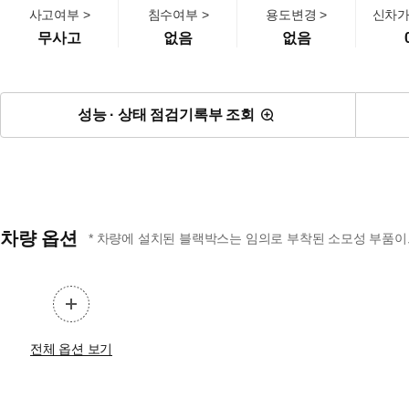
사고여부 >
침수여부 >
용도변경 >
신차가
무사고
없음
없음
성능 · 상태 점검기록부 조회
차량 옵션
* 차량에 설치된 블랙박스는 임의로 부착된 소모성 부품이므
전체 옵션 보기