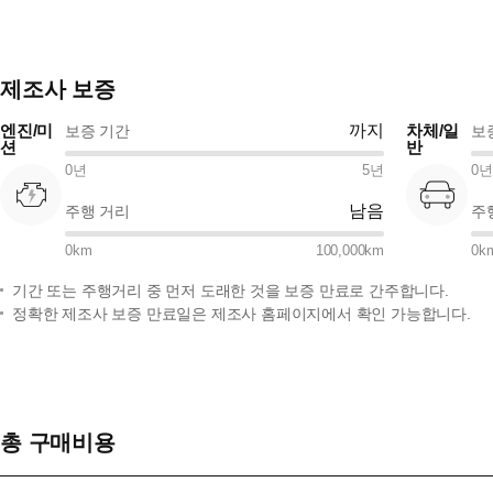
제조사 보증
엔진/미
까지
차체/일
보증 기간
보
션
반
0
년
5
년
0
년
남음
주행 거리
주
0
km
100,000
km
0
k
기간 또는 주행거리 중 먼저 도래한 것을 보증 만료로 간주합니다.
정확한 제조사 보증 만료일은 제조사 홈페이지에서 확인 가능합니다.
총 구매비용