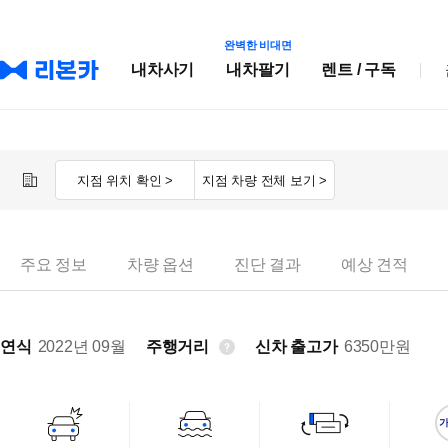
완벽한 비대면
내차사기
내차팔기
렌트 / 구독
지점 위치 확인 >
지점 차량 전체 보기 >
주요 정보
차량 옵션
진단 결과
예상 견적
연식
2022년 09월
주행거리
신차 출고가
6350
만원