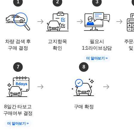
1
2
3
차량 검색 후
고지항목
필요시
주문
구매 결정
확인
1:1라이브상담
및
더 알아보기 >
7
8
8일간 타보고
구매 확정
구매여부 결정
더 알아보기 >