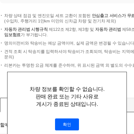
차량 상태 점검 및 엔진오일 세트 교환이 포함된
안심출고 서비스가 무
(수입차, 주행거리 1만km 미만의 신차급 차량 및 전기차 제외)
자동차 관리법 시행규칙
제122조 제2항, 제3항 및
자동차 관리법
제58
임보험료
가 부가됩니다.
명의이전비와 탁송비는 예상 금액이며, 실제 금액은 변경될 수 있습니다.
견적 조회 시 탁송지를 입력하셔야 탁송비가 조회되며, 탁송비는 지역에 
문의)
리본카는 투명한 요금 체계를 준수하며, 위 표시된 금액 외 별도의 수수
차량 정보를 확인할 수 없습니다.
판매 완료 또는 기타 사유로
게시가 종료된 상태입니다.
할부
확인
할부대상 금액
(부대비용 및 탁송비 미포함)