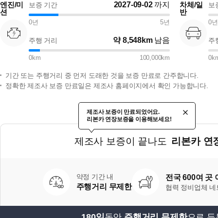
엔진/미
2027-09-02
까지
차체/일
보증 기간
보
션
반
0
년
5
년
0
년
약
8,548km
남음
주행 거리
주
0
km
100,000
km
0
k
기간 또는 주행거리 중 먼저 도래한 것을 보증 만료로 간주합니다.
정확한 제조사 보증 만료일은 제조사 홈페이지에서 확인 가능합니다.
제조사 보증이 만료되었어요.
리본카 연장보증을 이용해보세요!
제조사 보증이 끝나도
리본카 연
약정 기간 내
전국 600여 곳
주행거리 무제한
협력 정비업체 
180일
동안,
주행거리 무제한
으로 든