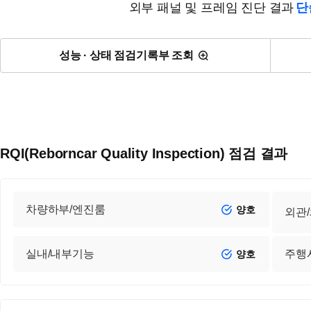
외부 패널 및 프레임 진단 결과
단
성능 · 상태 점검기록부 조회
RQI(Reborncar Quality Inspection) 점검 결과
차량하부/엔진룸
양호
외관
실내/내부기능
주행
양호