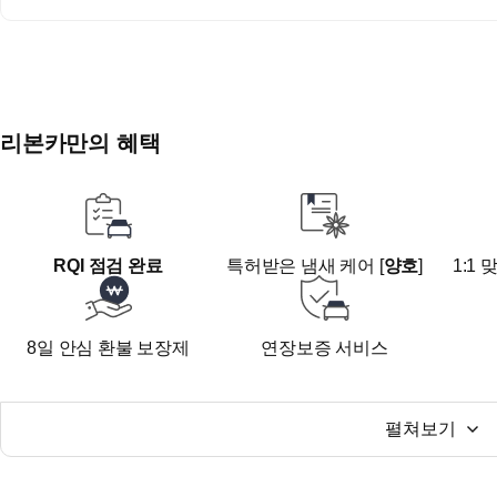
대구광역시 동구 안심로59길22 신서랜드 1층
지하철 1호선 반야월역 4번 출구 도보 10분
■전화 후 방문 부탁드립니다
리본카만의 혜택
RQI 점검 완료
특허받은 냄새 케어 [
양호
]
1:1
8일 안심 환불 보장제
연장보증 서비스
펼쳐보기