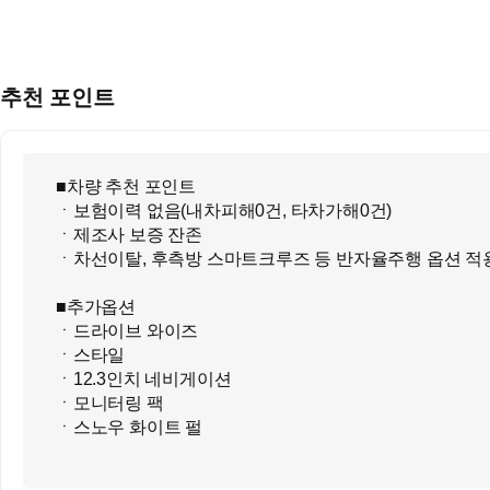
추천 포인트
■차량 추천 포인트
ㆍ보험이력 없음(내차피해0건, 타차가해0건)
ㆍ제조사 보증 잔존
ㆍ차선이탈, 후측방 스마트크루즈 등 반자율주행 옵션 적
■추가옵션
ㆍ드라이브 와이즈
ㆍ스타일
ㆍ12.3인치 네비게이션
ㆍ모니터링 팩
ㆍ스노우 화이트 펄
■ 오시는길