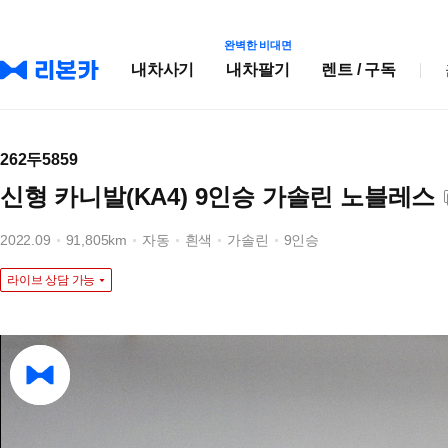
완벽한 비대면
내차사기
내차팔기
렌트 / 구독
262두5859
신형 카니발(KA4) 9인승 가솔린 노블레스
2022.09
91,805km
자동
흰색
가솔린
9인승
라이브 상담 가능