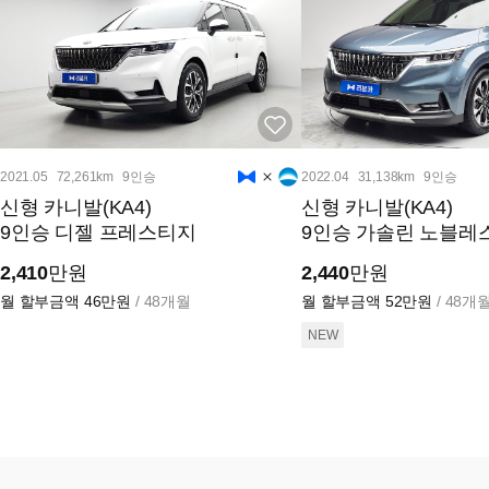
2021.05
72,261km
9인승
2022.04
31,138km
9인승
신형 카니발(KA4)
신형 카니발(KA4)
9인승 디젤 프레스티지
9인승 가솔린 노블레
2,410
만원
2,440
만원
월 할부금액
46만원
/ 48개월
월 할부금액
52만원
/ 48개
NEW