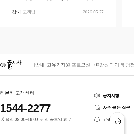
니발로 바꾸자 마음먹고 ㅋㅇㅋ 나 ㅇㅋ 꾸
준히 매물검색 해왔으나 마땅히 가격이나 조
김*재
고객님
2026.05.27
건이 맘에들지 ...+...
공지사
[안내] 고유가지원 프로모션 100만원 페이백 당
항
리본카, 「2026 대한민국 브랜드 명예의 전당」
리본카 고객센터
공지사항
1544-2277
자주 묻는 질문
평일 09:00~18:00 토,일,공휴일 휴무
고객센터