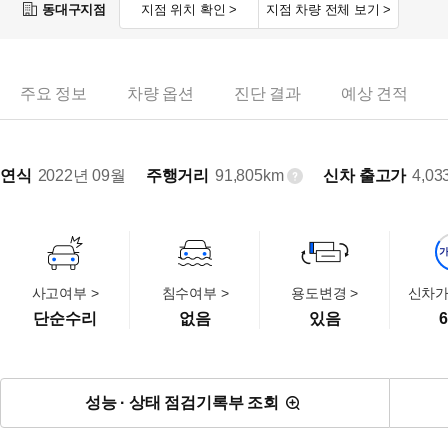
동대구지점
지점 위치 확인 >
지점 차량 전체 보기 >
주요 정보
차량 옵션
진단 결과
예상 견적
연식
2022년 09월
주행거리
91,805km
신차 출고가
4,03
사고여부 >
침수여부 >
용도변경 >
신차가
단순수리
없음
있음
6
성능 · 상태 점검기록부 조회