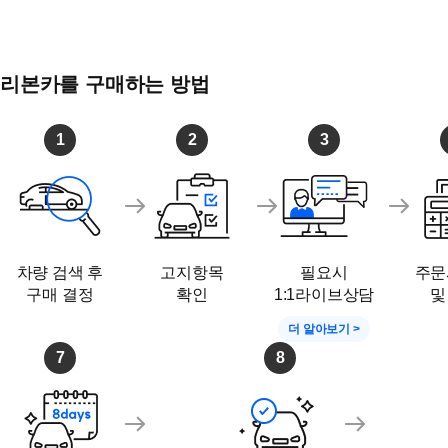
리본카를 구매하는 방법
1
2
3
차량 검색 후
고지항목
필요시
주문
구매 결정
확인
1:1라이브상담
및
더 알아보기 >
7
8