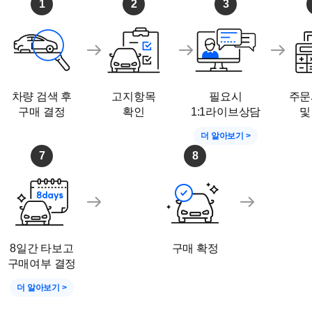
1
2
3
차량 검색 후
고지항목
필요시
주문
구매 결정
확인
1:1라이브상담
및
더 알아보기 >
7
8
8일간 타보고
구매 확정
구매여부 결정
더 알아보기 >