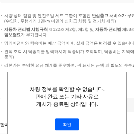
차량 상태 점검 및 엔진오일 세트 교환이 포함된
안심출고 서비스가 무
(수입차, 주행거리 1만km 미만의 신차급 차량 및 전기차 제외)
자동차 관리법 시행규칙
제122조 제2항, 제3항 및
자동차 관리법
제58
임보험료
가 부가됩니다.
명의이전비와 탁송비는 예상 금액이며, 실제 금액은 변경될 수 있습니다.
견적 조회 시 탁송지를 입력하셔야 탁송비가 조회되며, 탁송비는 지역에 
문의)
리본카는 투명한 요금 체계를 준수하며, 위 표시된 금액 외 별도의 수수
차량 정보를 확인할 수 없습니다.
판매 완료 또는 기타 사유로
게시가 종료된 상태입니다.
할부
확인
할부대상 금액
(부대비용 및 탁송비 미포함)