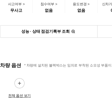
사고여부 >
침수여부 >
용도변경 >
신차가
무사고
없음
없음
성능 · 상태 점검기록부 조회
차량 옵션
* 차량에 설치된 블랙박스는 임의로 부착된 소모성 부품이므
전체 옵션 보기