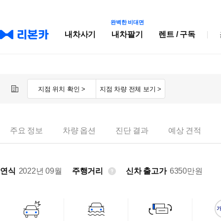
완벽한 비대면
내차사기
내차팔기
렌트 / 구독
지점 위치 확인 >
지점 차량 전체 보기 >
주요 정보
차량 옵션
진단 결과
예상 견적
연식
2022년 09월
주행거리
신차 출고가
6350
만원