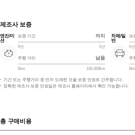
제조사 보증
엔진/미
까지
차체/일
보증 기간
보
션
반
0
년
5
년
0
년
남음
주행 거리
주
0
km
100,000
km
0
k
기간 또는 주행거리 중 먼저 도래한 것을 보증 만료로 간주합니다.
정확한 제조사 보증 만료일은 제조사 홈페이지에서 확인 가능합니다.
총 구매비용