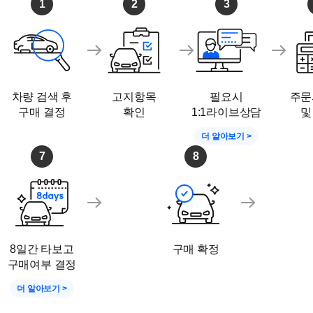
1
2
3
차량 검색 후
고지항목
필요시
주문
구매 결정
확인
1:1라이브상담
및
더 알아보기 >
7
8
8일간 타보고
구매 확정
구매여부 결정
더 알아보기 >