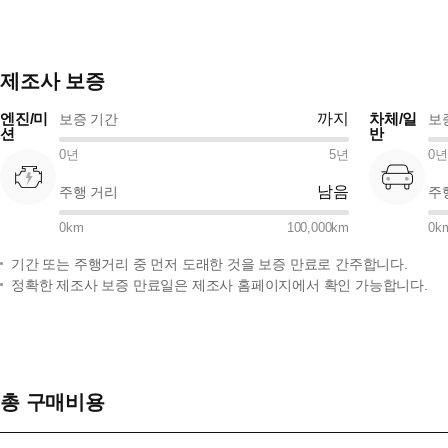
제조사 보증
엔진/미
까지
차체/일
보증 기간
보
션
반
0
년
5
년
0
년
남음
주행 거리
주
0
km
100,000
km
0
k
기간 또는 주행거리 중 먼저 도래한 것을 보증 만료로 간주합니다.
정확한 제조사 보증 만료일은 제조사 홈페이지에서 확인 가능합니다.
총 구매비용