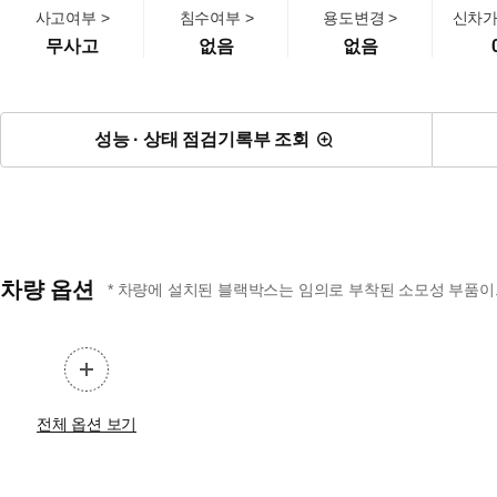
사고여부 >
침수여부 >
용도변경 >
신차가
무사고
없음
없음
성능 · 상태 점검기록부 조회
차량 옵션
* 차량에 설치된 블랙박스는 임의로 부착된 소모성 부품이므
전체 옵션 보기