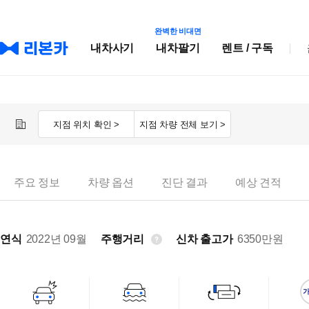
완벽한 비대면
내차사기
내차팔기
렌트 / 구독
지점 위치 확인 >
지점 차량 전체 보기 >
주요 정보
차량 옵션
진단 결과
예상 견적
연식
2022년 09월
주행거리
신차 출고가
6350
만원