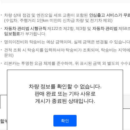
차량 상태 점검 및 엔진오일 세트 교환이 포함된
안심출고 서비스가 무
(수입차, 주행거리 1만km 미만의 신차급 차량 및 전기차 제외)
자동차 관리법 시행규칙
제122조 제2항, 제3항 및
자동차 관리법
제58
임보험료
가 부가됩니다.
명의이전비와 탁송비는 예상 금액이며, 실제 금액은 변경될 수 있습니다.
견적 조회 시 탁송지를 입력하셔야 탁송비가 조회되며, 탁송비는 지역에 
문의)
리본카는 투명한 요금 체계를 준수하며, 위 표시된 금액 외 별도의 수수
차량 정보를 확인할 수 없습니다.
판매 완료 또는 기타 사유로
게시가 종료된 상태입니다.
할부
확인
할부대상 금액
(부대비용 및 탁송비 미포함)