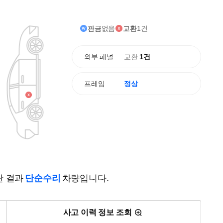
판금
없음
교환
1건
외부 패널
교환
1건
프레임
정상
단 결과
단순수리
차량입니다.
사고 이력 정보 조회