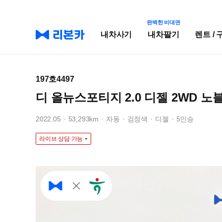
완벽한 비대면
내차사기
내차팔기
렌트 / 
197호4497
디 올뉴스포티지 2.0 디젤 2WD 노
2022.05
53,293km
자동
검정색
디젤
5인승
라이브 상담 가능