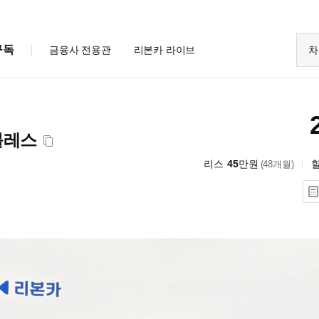
구독
금융사 전용관
리본카 라이브
차
블레스
리스
45
만원
(48개월)