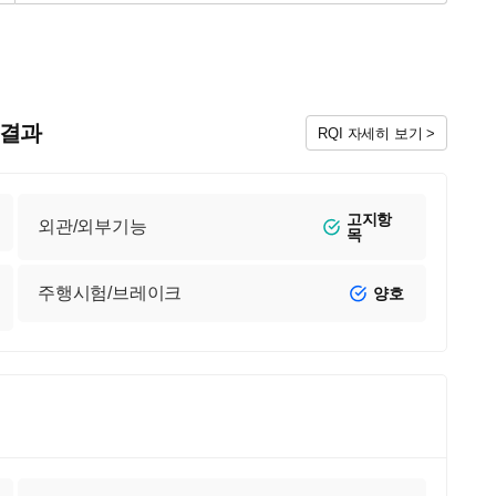
검 결과
RQI 자세히 보기 >
고지항
외관/외부기능
목
주행시험/브레이크
양호