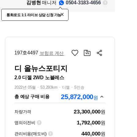
김병현
매니저
0504-3183-4656
통화로도 1:1 라이브 상담 신청 가능
197호4497
보험료 계산
디 올뉴스포티지
2.0 디젤 2WD 노블레스
2022년 05월
53,293km
디젤
5인승
25,872,000
총 예상 구매 비용
원
23,300,000
차량가격
원
1,792,000
명의이전비
원
440,000
관리비용(매도비)
원