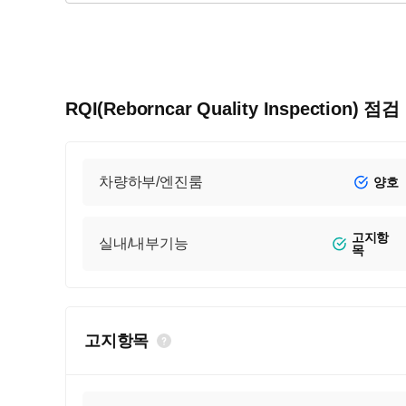
RQI(Reborncar Quality Inspection) 점
차량하부/엔진룸
양호
고지항
실내/내부기능
목
고지항목