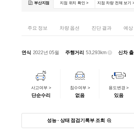
부산지점
지점 위치 확인 >
지점 차량 전체 보기 
주요 정보
차량 옵션
진단 결과
예상
연식
2022년 05월
주행거리
53,293km
신차 
사고여부 >
침수여부 >
용도변경 >
단순수리
없음
있음
성능 · 상태 점검기록부 조회