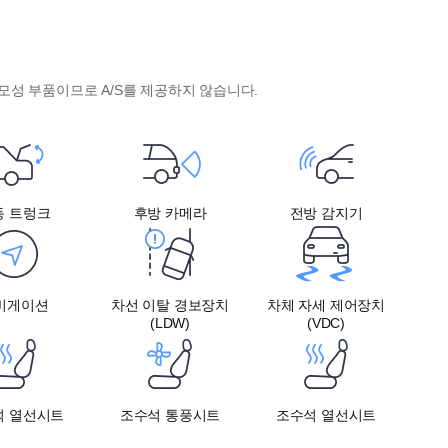
모성 부품이므로 A/S를 제공하지 않습니다.
동 트렁크
후방 카메라
전방 감지기
비게이션
차선 이탈 경보장치
차체 자세 제어장치
(LDW)
(VDC)
석 열선시트
조수석 통풍시트
조수석 열선시트