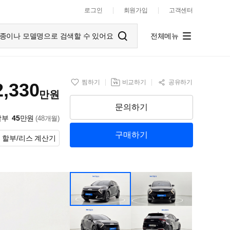
로그인
회원가입
고객센터
종이나 모델명으로 검색할 수 있어요
전체메뉴
찜하기
비교하기
공유하기
2,330
만원
문의하기
할부
45
만원
(48개월)
구매하기
할부/리스 계산기