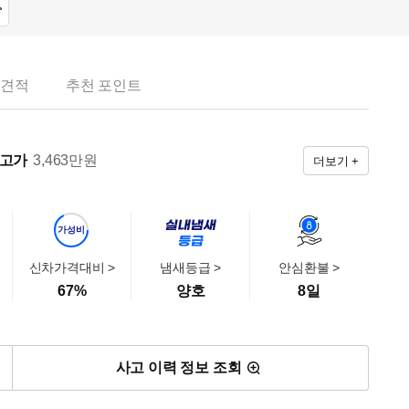
>
 견적
추천 포인트
출고가
3,463
만원
더보기 +
가성비
신차가격대비 >
냄새등급 >
안심환불 >
67
%
양호
8일
사고 이력 정보 조회