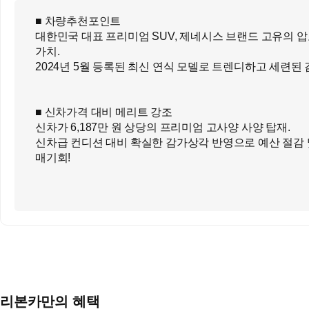
■ 차량추천포인트
대한민국 대표 프리미엄 SUV, 제네시스 브랜드 고유의 
가치.
2024년 5월 등록된 최신 연식 모델로 트렌디하고 세련된 
■ 신차가격 대비 메리트 강조
신차가 6,187만 원 상당의 프리미엄 고사양 사양 탑재.
신차급 컨디션 대비 확실한 감가상각 반영으로 예산 절감 
매기회!
■ 추가옵션
파퓰러패키지2(742만 원): 고객 선호도 1위 핵심 사양 총망
파노라마썬루프(138만 원): 실내 개방감 및 외관 디자인
필수 사양.
235/55/19 휠타이어 적용 (99만원)
시그니쳐 디자인 셀렉션I (148만원)
리본카만의 혜택