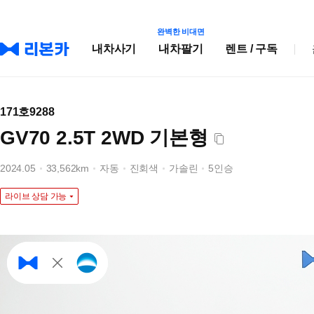
완벽한 비대면
내차사기
내차팔기
렌트 / 구독
171호9288
GV70 2.5T 2WD 기본형
2024.05
33,562km
자동
진회색
가솔린
5인승
라이브 상담 가능