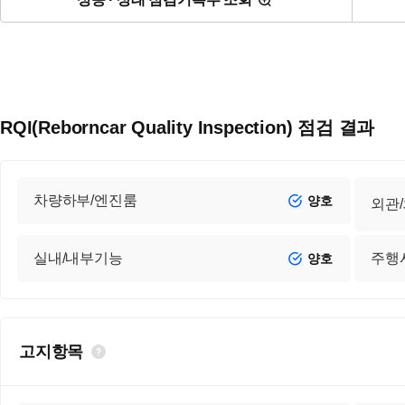
RQI(Reborncar Quality Inspection) 점검 결과
차량하부/엔진룸
양호
외관
실내/내부기능
주행
양호
고지항목