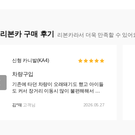
리본카 구매 후기
리본카라서 더욱 만족할 수 있어
신형 카니발(KA4)
차량구입
기존에 타던 차량이 오래돼기도 했고 아이들
도 커서 장거리 이동시 많이 불편해해서 카
니발로 바꾸자 마음먹고 ㅋㅇㅋ 나 ㅇㅋ 꾸
준히 매물검색 해왔으나 마땅히 가격이나 조
김*재
고객님
2026.05.27
건이 맘에들지 ...+...