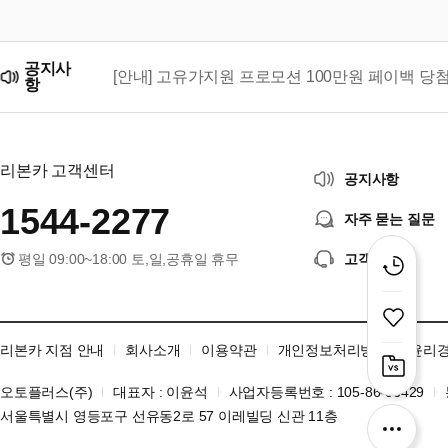
공지사
[안내] 고유가지원 프로모션 100만원 페이백 당
항
리본카, 「2026 대한민국 브랜드 명예의 전당」
리본카 고객센터
공지사항
1544-2277
자주 묻는 질문
평일 09:00~18:00 토,일,공휴일 휴무
고객센터
리본카 지점 안내
회사소개
이용약관
개인정보처리방침
윤리
오토플러스(주)
대표자 : 이윤석
사업자등록번호 : 105-86-06429
서울특별시 영등포구 선유동2로 57 이레빌딩 신관 11층