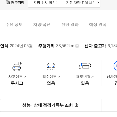
광주지점
지점 위치 확인 >
지점 차량 전체 보기 >
주요 정보
차량 옵션
진단 결과
예상 견적
연식
2024년 05월
주행거리
33,562km
신차 출고가
6,18
사고여부 >
침수여부 >
용도변경 >
신차가
무사고
없음
있음
7
성능 · 상태 점검기록부 조회