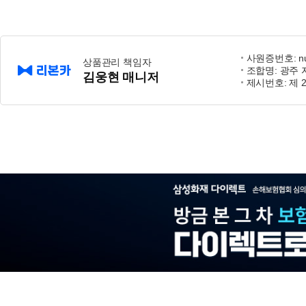
사원증번호: nu
상품관리 책임자
조합명: 광주
김웅현 매니저
제시번호: 제 2