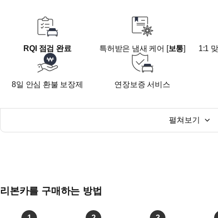
■ 단순 교환조차 전혀 없는 완벽한 무사고 차량.
■ 제네시스 고유의 중후함과 세련미를 동시에 잡은 스토
먼지나 스크래치 티가 나지 않아 관리가 매우 수월한 최적
RQI 점검 완료
특허받은 냄새 케어 [
보통
]
1:1
■ 실내 럭셔리 분위기를 완성하는 선호도 최상위 브라운 시
8일 안심 환불 보장제
연장보증 서비스
시트 가죽 해짐이나 이염 없이 신차급 질감과 깨끗한 실내 
■ 33,558km라는 연식 대비 매우 짧고 쟁쟁한 주행거리 보
펼쳐보기
용도 이력(렌트)이 무색할 정도의 철저한 소모품 관리로 엔
션 최상.
■ 오시는 길
리본카를 구매하는 방법
리본카 - 광주지점전시장
전남광주통합특별시 서구 회재유통길 78 엠플러스 매매 B
1
2
3