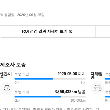
※ 점검일 : 2026년 06월 25일
RQI 점검 결과 자세히 보기
제조사 보증
엔진/미
2029-05-08
까지
차체/일
보증 기간
보
션
반
0
년
5
년
0
년
약
66,438km
남음
주행 거리
주
0
km
100,000
km
0
k
기간 또는 주행거리 중 먼저 도래한 것을 보증 만료로 간주합니다.