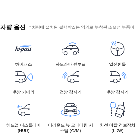
차량 옵션
* 차량에 설치된 블랙박스는 임의로 부착된 소모성 부품이므
하이패스
파노라마 썬루프
열선핸들
후방 카메라
전방 감지기
후방 감지기
헤드업 디스플레이
어라운드 뷰 모니터링 시
차선 이탈 경보장
(HUD)
스템 (AVM)
(LDW)