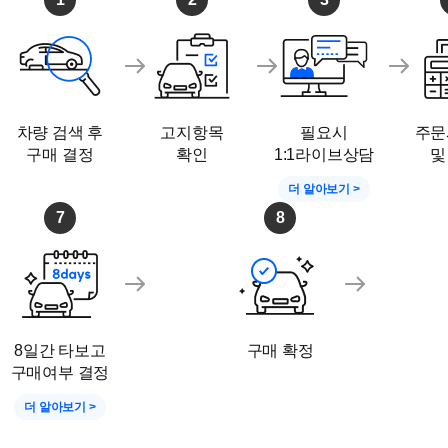
차량 검색 후
고지항목
필요시
주문
구매 결정
확인
1:1라이브상담
및
더 알아보기 >
7
8
8일간 타보고
구매 확정
구매여부 결정
더 알아보기 >