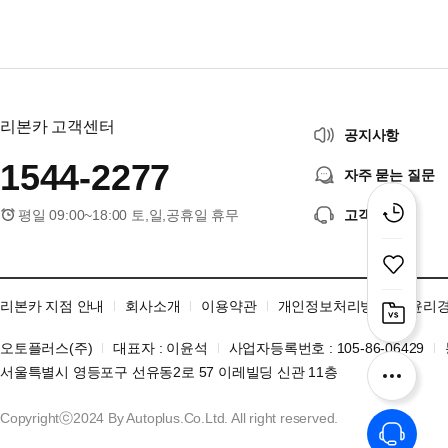
리본카 고객센터
공지사항
1544-2277
자주 묻는 질문
평일 09:00~18:00 토,일,공휴일 휴무
고객센터
리본카 지점 안내
회사소개
이용약관
개인정보처리방침
윤리
오토플러스(주)
대표자 : 이윤석
사업자등록번호 : 105-86-06429
서울특별시 영등포구 선유동2로 57 이레빌딩 신관 11층
Copyrightⓒ2024 By Autoplus.Co.Ltd. All right reserved.