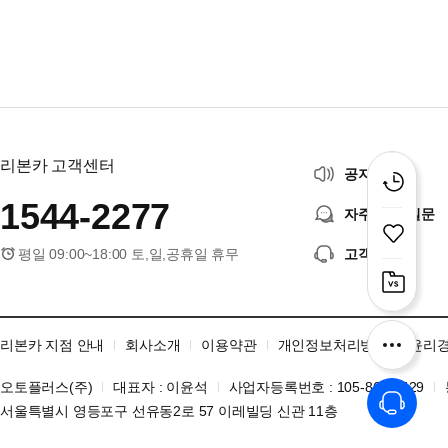
리본카 고객센터
공지사항
1544-2277
자주 묻는 질문
평일 09:00~18:00 토,일,공휴일 휴무
고객센터
리본카 지점 안내
회사소개
이용약관
개인정보처리방침
윤리
오토플러스(주)
대표자 : 이윤석
사업자등록번호 : 105-86-06429
서울특별시 영등포구 선유동2로 57 이레빌딩 신관 11층