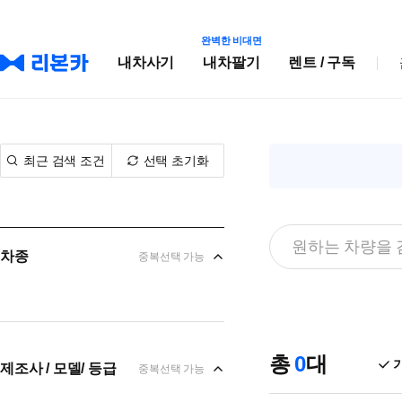
완벽한 비대면
내차사기
내차팔기
렌트 / 구독
최근 검색 조건
선택 초기화
차종
중복선택 가능
총
0
대
제조사 / 모델/ 등급
중복선택 가능