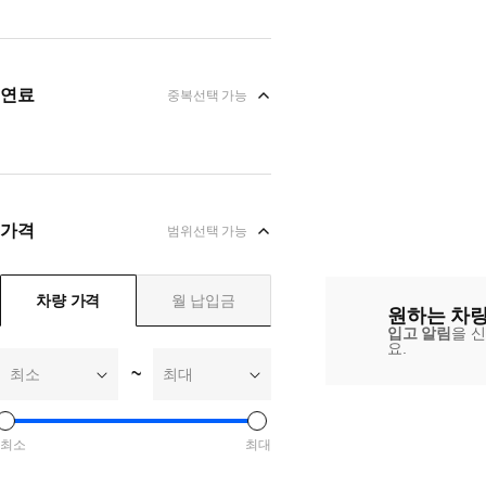
연료
중복선택 가능
가격
범위선택 가능
차량 가격
월 납입금
원하는 차량
입고 알림
을 
요.
~
최소
최대
최소
최대