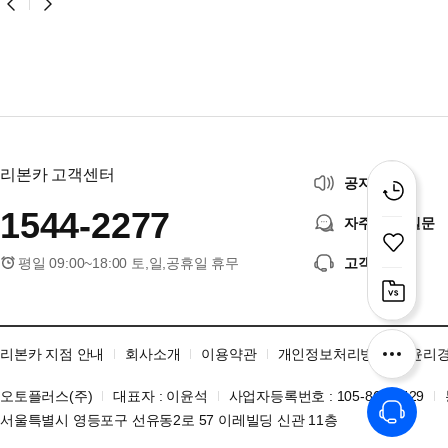
리본카 고객센터
공지사항
1544-2277
자주 묻는 질문
평일 09:00~18:00 토,일,공휴일 휴무
고객센터
리본카 지점 안내
회사소개
이용약관
개인정보처리방침
윤리
오토플러스(주)
대표자 : 이윤석
사업자등록번호 : 105-86-06429
서울특별시 영등포구 선유동2로 57 이레빌딩 신관 11층